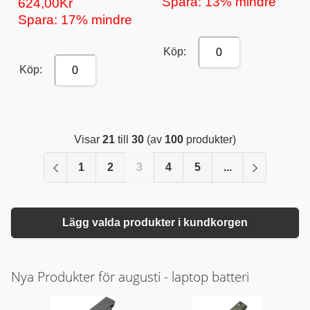
Spara: 13% mindre
624,00Kr
Spara: 17% mindre
Köp:
0
Köp:
0
Visar
21
till
30
(av
100
produkter)
1
2
3
4
5
...
Lägg valda produkter i kundkorgen
Nya Produkter för augusti - laptop batteri