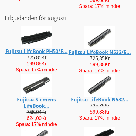
599,88Kr
Spara: 17% mindre
Erbjudanden för augusti
Fujitsu LifeBook PH50/E...
Fujitsu LifeBook N532/E...
725,85Kr
725,85Kr
599,88Kr
599,88Kr
Spara: 17% mindre
Spara: 17% mindre
Fujitsu-Siemens
Fujitsu LifeBook N532...
LifeBook...
725,85Kr
599,88Kr
755,04Kr
Spara: 17% mindre
624,00Kr
Spara: 17% mindre