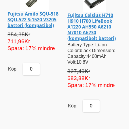
Fujitsu Amilo SQU-518
Fujitsu Celsius H710
SQU-522 Si1520 V3205
H910 H700 LifeBook
batteri (kompatibel)
A1220 AH550 A6210
N7010 A6230
854,35Kr
(kompatibelt batteri)
711,96Kr
Battery Type: Li-ion
Spara: 17% mindre
Color:black Dimension:
Capacity:4400mAh
Volt:10,8V
Köp:
0
827,49Kr
683,88Kr
Spara: 17% mindre
Köp:
0