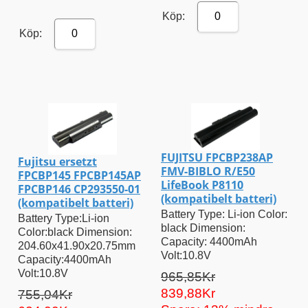
Köp:
0
Köp:
0
FUJITSU FPCBP238AP
Fujitsu ersetzt
FMV-BIBLO R/E50
FPCBP145 FPCBP145AP
LifeBook P8110
FPCBP146 CP293550-01
(kompatibelt batteri)
(kompatibelt batteri)
Battery Type: Li-ion Color:
Battery Type:Li-ion
black Dimension:
Color:black Dimension:
Capacity: 4400mAh
204.60x41.90x20.75mm
Volt:10.8V
Capacity:4400mAh
Volt:10.8V
965,85Kr
839,88Kr
755,04Kr