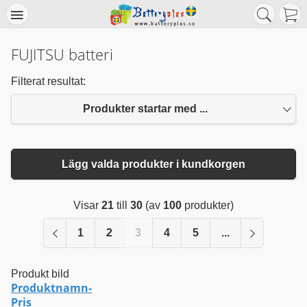
FUJITSU batteri
Filterat resultat:
Produkter startar med ...
Lägg valda produkter i kundkorgen
Visar
21
till
30
(av
100
produkter)
1
2
3
4
5
...
Produkt bild
Produktnamn-
Pris