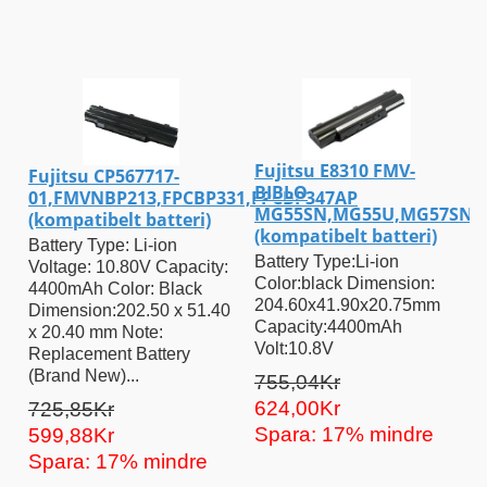
Fujitsu E8310 FMV-
Fujitsu CP567717-
BIBLO
01,FMVNBP213,FPCBP331,FPCBP347AP
MG55SN,MG55U,MG57SN,M
(kompatibelt batteri)
(kompatibelt batteri)
Battery Type: Li-ion
Battery Type:Li-ion
Voltage: 10.80V Capacity:
Color:black Dimension:
4400mAh Color: Black
204.60x41.90x20.75mm
Dimension:202.50 x 51.40
Capacity:4400mAh
x 20.40 mm Note:
Volt:10.8V
Replacement Battery
(Brand New)...
755,04Kr
624,00Kr
725,85Kr
Spara: 17% mindre
599,88Kr
Spara: 17% mindre