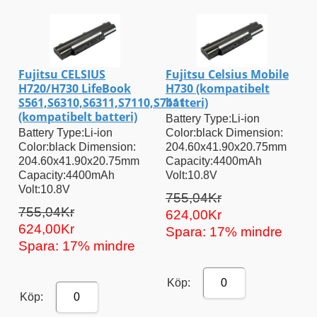
Fujitsu CELSIUS
Fujitsu Celsius Mobile
H720/H730 LifeBook
H730 (kompatibelt
S561,S6310,S6311,S7110,S7111
batteri)
(kompatibelt batteri)
Battery Type:Li-ion
Battery Type:Li-ion
Color:black Dimension:
Color:black Dimension:
204.60x41.90x20.75mm
204.60x41.90x20.75mm
Capacity:4400mAh
Capacity:4400mAh
Volt:10.8V
Volt:10.8V
755,04Kr
755,04Kr
624,00Kr
624,00Kr
Spara: 17% mindre
Spara: 17% mindre
Köp:
0
Köp:
0