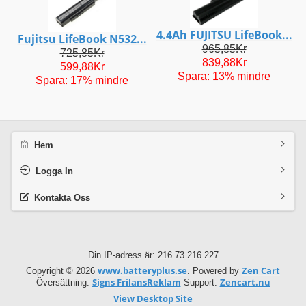
4.4Ah FUJITSU LifeBook...
Fujitsu LifeBook N532...
965,85Kr
725,85Kr
839,88Kr
599,88Kr
Spara: 13% mindre
Spara: 17% mindre
Hem
Logga In
Kontakta Oss
Din IP-adress är: 216.73.216.227
www.batteryplus.se
Zen Cart
Copyright © 2026
. Powered by
Signs FrilansReklam
Zencart.nu
Översättning:
Support:
View Desktop Site