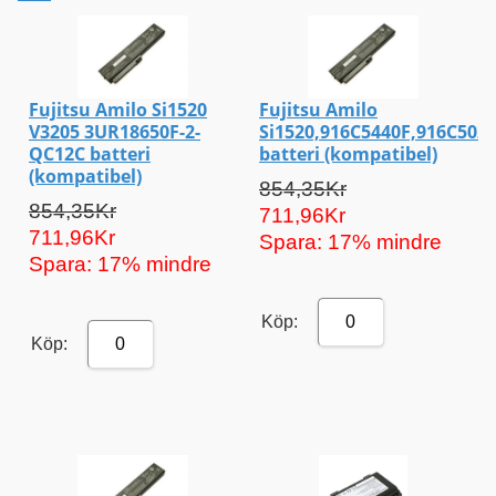
Fujitsu Amilo Si1520
Fujitsu Amilo
V3205 3UR18650F-2-
Si1520,916C5440F,916C502
QC12C batteri
batteri (kompatibel)
(kompatibel)
854,35Kr
854,35Kr
711,96Kr
711,96Kr
Spara: 17% mindre
Spara: 17% mindre
Köp:
0
Köp:
0