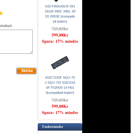
A32-F80A ASUS X61
X61W X85C X85L X8
5S X85SE (kompatib
elt batteri)
product.
725,85Kr
599,88Kr
Spara: 17% mindre
916C7220F SQU-70
2 SQU-702 916C619
0F P32R05-14-H01
(kompatibelt batteri)
725,85Kr
599,88Kr
Spara: 17% mindre
Underrättelse