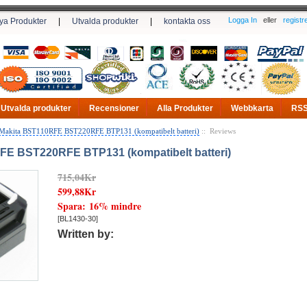
Logga In
eller
registr
ya Produkter
|
Utvalda produkter
|
kontakta oss
Utvalda produkter
Recensioner
Alla Produkter
Webbkarta
RS
Makita BST110RFE BST220RFE BTP131 (kompatibelt batteri)
:: Reviews
FE BST220RFE BTP131 (kompatibelt batteri)
715,04Kr
599,88Kr
Spara: 16% mindre
[BL1430-30]
Written by: