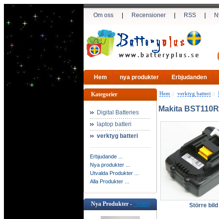
Om oss
|
Recensioner
|
RSS
|
N
Hem
nya produkter
Erbjudanden
Hem
::
verktyg batteri
::
Kategorier
Makita BST110R
Digital Batteries
laptop batteri
verktyg batteri
Erbjudande ...
Nya produkter ...
Utvalda Produkter ...
Alla Produkter ...
Nya Produkter -
[mer]
Större bild