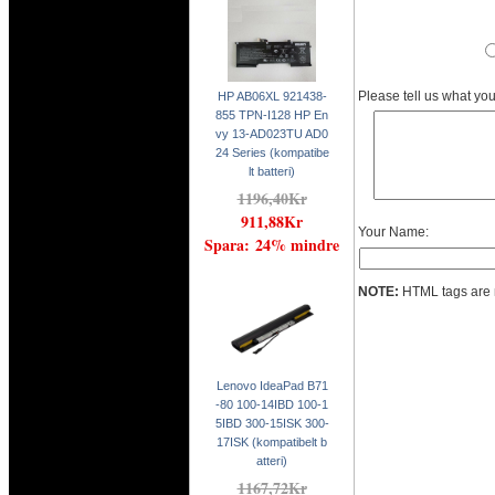
Please tell us what yo
HP AB06XL 921438-
855 TPN-I128 HP En
vy 13-AD023TU AD0
24 Series (kompatibe
lt batteri)
1196,40Kr
911,88Kr
Your Name:
Spara: 24% mindre
NOTE:
HTML tags are 
Lenovo IdeaPad B71
-80 100-14IBD 100-1
5IBD 300-15ISK 300-
17ISK (kompatibelt b
atteri)
1167,72Kr