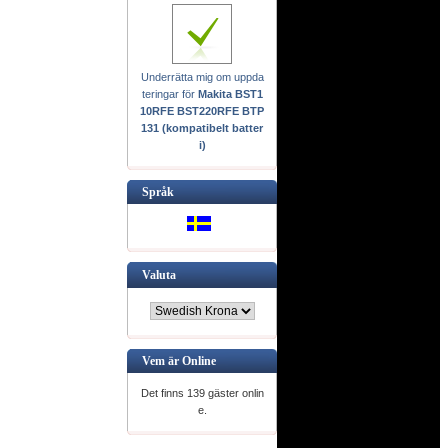
Underrätta mig om uppda
teringar för
Makita BST1
10RFE BST220RFE BTP
131 (kompatibelt batter
i)
Språk
Valuta
Vem är Online
Det finns 139 gäster onlin
e.