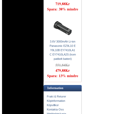
719,88Kr
Spara: 38% mindre
3.6V 3000mAh Li-ion
Panasonic EZ9L10 E
Y9L10B EY7410LA1
C EY7410LA2S (kom
patibelt batteri)
551,84Kr
479,88Kr
Spara: 13% mindre
Information
Frakt & Returer
Köpinformation
Köpvillkor
Kontakta Oss
Webbplatskarta