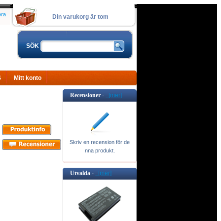
era
Din varukorg är tom
SÖK
S
Mitt konto
Recensioner -
[mer]
Skriv en recension för de
nna produkt.
Utvalda -
[mer]