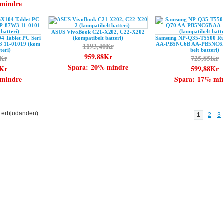
 mindre
ASUS VivoBook C21-X202, C22-X202
4 Tablet PC Seri
(kompatibelt batteri)
Samsung NP-Q35-T5500 R
 11-01019 (kom
1193,40Kr
AA-PB5NC6B AA-PB5NC6B/
teri)
belt batteri)
959,88Kr
4Kr
725,85Kr
Spara: 20% mindre
8Kr
599,88Kr
 mindre
Spara: 17% mi
erbjudanden)
1
2
3