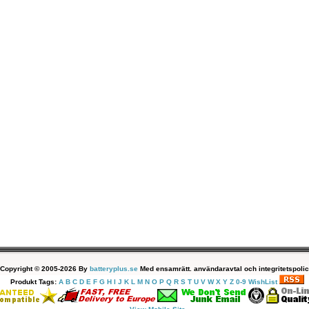
Copyright © 2005-2026 By
batteryplus.se
Med ensamrätt. användaravtal och integritetspolic
Produkt Tags:
A
B
C
D
E
F
G
H
I
J
K
L
M
N
O
P
Q
R
S
T
U
V
W
X
Y
Z
0-9
WishList