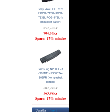
Sony Vaio PCG-7121
P PCG-7122M PCG-
7131L PCG-8Y1L (k
ompatibelt batteri)
852,76Kr
704,76Kr
Spara: 17% mindre
Samsung NP300E7A
-S05DE NP300E7A-
S05FR (kompatibelt
batteri)
682,29Kr
563,88Kr
Spara: 17% mindre
Utvalda -
[mer]