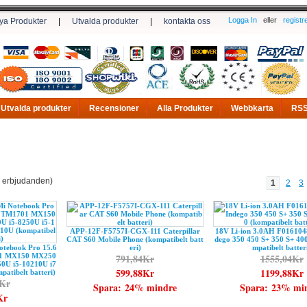
Logga In
eller
registr
ya Produkter
|
Utvalda produkter
|
kontakta oss
Utvalda produkter
Recensioner
Alla Produkter
Webbkarta
RS
erbjudanden)
1
2
3
APP-12F-F5757I-CGX-111 Caterpillar
18V Li-ion 3.0AH F016104
CAT S60 Mobile Phone (kompatibelt batt
dego 350 450 S+ 350 S+ 40
tebook Pro 15.6
eri)
mpatibelt batter
01 MX150 MX250
791,84Kr
1555,04Kr
0U i5-10210U i7
599,88Kr
1199,88Kr
atibelt batteri)
5Kr
Spara: 24% mindre
Spara: 23% mi
Kr