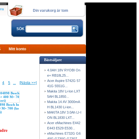
era
Din varukorg är tom
SÖK
S
Mitt konto
Bästsäljare
4.0AH 18V RYOBI On
e+ RB18L25...
Acer Aspire 5742G 57
4
5
...
[Nästa >>]
41G 5551G...
Makita 18V Li-Ion LXT
5AH BL1850...
Makita 14.4V 3000mA
898 Bosch In
H BL1430 Li-ion...
0 M+ 700 (ko
i)
MAKITA 18V 3.0Ah LI-I
ON BL1830 LXT...
Acer eMachines E442
E443 E529 E530...
ndre
eMachines E732G G6
40G G730G G730Z