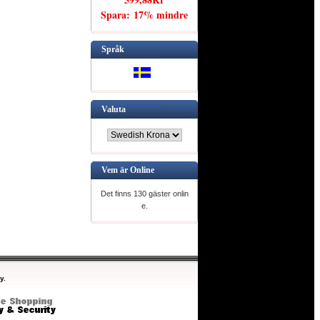
Spara: 17% mindre
Språk
Valuta
Vem är Online
Det finns 130 gäster onlin
e.
y.