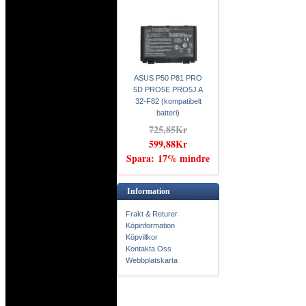
ASUS P50 P81 PRO
5D PRO5E PRO5J A
32-F82 (kompatibelt
batteri)
725,85Kr
599,88Kr
Spara: 17% mindre
Information
Frakt & Returer
Köpinformation
Köpvillkor
Kontakta Oss
Webbplatskarta