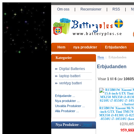
Om oss
|
Recensioner
|
RSS
|
N
Hem
nya produkter
Erbjudanden
Hem
:: Erbjudanden
Kategorier
Erbjudanden
Digital Batteries
laptop batteri
Visar
1
till
6
(av
10605
verktyg batteri
Erbjudande ...
Nya produkter ...
Utvalda Produkter ...
R15B01W Xiaomi Mi No
Alla Produkter ...
-inch GTX Timi TM17
MX350 i3-8130U i5-825
-8550U i7-10510U (komp
1231,0
Nya Produkter -
[mer]
959,88