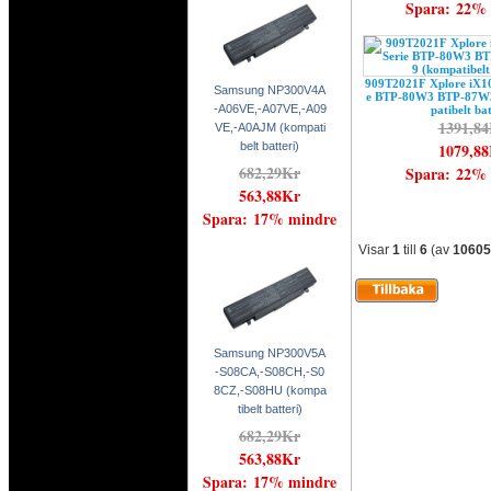
Spara: 22%
909T2021F Xplore iX10
Samsung NP300V4A
e BTP-80W3 BTP-87W3
-A06VE,-A07VE,-A09
patibelt bat
1391,8
VE,-A0AJM (kompati
1079,8
belt batteri)
682,29Kr
Spara: 22%
563,88Kr
Spara: 17% mindre
Visar
1
till
6
(av
10605
Samsung NP300V5A
-S08CA,-S08CH,-S0
8CZ,-S08HU (kompa
tibelt batteri)
682,29Kr
563,88Kr
Spara: 17% mindre