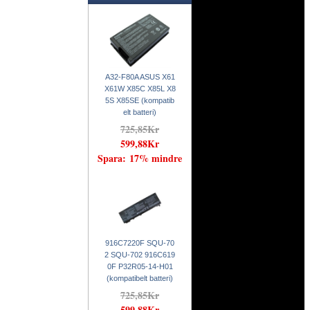
A32-F80A ASUS X61
X61W X85C X85L X8
5S X85SE (kompatib
elt batteri)
725,85Kr
599,88Kr
Spara: 17% mindre
916C7220F SQU-70
2 SQU-702 916C619
0F P32R05-14-H01
(kompatibelt batteri)
725,85Kr
599,88Kr