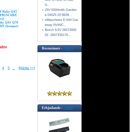
G...
25V 5000mAh Garden
a 04025-20 8838...
eMaschines E-644 Gat
uby Q45 Q70
eway NV49C...
E (kompati
Bosch 9,6V 26073000
02 -2607335176...
ndre
Recensioner -
[mer]
4
5
...
[Nästa >>]
..
Erbjudande -
[mer]