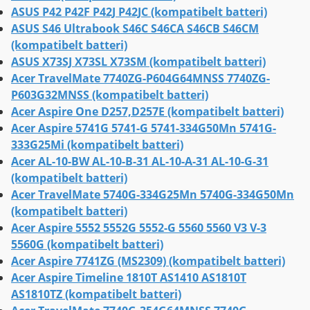
ASUS P42 P42F P42J P42JC (kompatibelt batteri)
ASUS S46 Ultrabook S46C S46CA S46CB S46CM
(kompatibelt batteri)
ASUS X73SJ X73SL X73SM (kompatibelt batteri)
Acer TravelMate 7740ZG-P604G64MNSS 7740ZG-
P603G32MNSS (kompatibelt batteri)
Acer Aspire One D257,D257E (kompatibelt batteri)
Acer Aspire 5741G 5741-G 5741-334G50Mn 5741G-
333G25Mi (kompatibelt batteri)
Acer AL-10-BW AL-10-B-31 AL-10-A-31 AL-10-G-31
(kompatibelt batteri)
Acer TravelMate 5740G-334G25Mn 5740G-334G50Mn
(kompatibelt batteri)
Acer Aspire 5552 5552G 5552-G 5560 5560 V3 V-3
5560G (kompatibelt batteri)
Acer Aspire 7741ZG (MS2309) (kompatibelt batteri)
Acer Aspire Timeline 1810T AS1410 AS1810T
AS1810TZ (kompatibelt batteri)