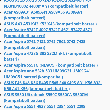
ASUS X72D X-72D X-72-D A32-K72 A32-N71 70-
NX01B1000Z 4400mAh (kompatibelt batteri)
Acer AS09A31 AS09A41 AS09A56 AS09A61
(kompatibelt batteri)
ASUS A43 A53 K43 K53 X43 (kompatibelt batteri)
Acer Aspire 5742Z-4097 5742Z-4621 5742Z-4371
(kompatibelt batteri)
Acer Aspire 5742-7152 5742-7962 5742-7438
(kompatibelt batteri)
Acer Aspire 4738G-382G32Mnkk (kompatibelt
batteri)
Acer Aspire 5551G (NEW75) (kompatibelt batteri)
Acer Aspire one 532h 533 UM09G31 UM09G41
UM09G51 batteri (kompatibel)
ASUS E46 K46 K56 R405 R505 S40 S405 A31-K56 A32-
K56 A41-K56 (kompatibelt batteri)
ASUS S550 Ultrabook S550C S550CA S550CM
(kompatibelt batteri)
Acer Aspire 5551-4937 5551-2384 5551-2298