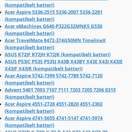
(kompatibelt batteri)
Acer Aspire 5336-2515 5336-2007 5336-2281
(kompatibelt batteri)
Acer eMachines G640-P322G32MNKS G530
(kompatibelt batteri)
Acer TravelMate 8472-374G50MN TimelineX
(kompatibelt batteri)
ASUS K72JF K72JH K72JK (kompatibelt batteri)
ASUS P53JC P53S P53SJ X43B X43BY X43E X43J X43JE
X43JF X43JR (kompatibelt batteri)
Acer Aspire 5742-7399 5742-7789 5742-7120
(kompatibelt batteri)
Advent 5401 7093 7107 7111 7203 7205 7206 8315
(kompatibelt batteri)
Acer Aspire 4551-2728 4551-2820 4551-2302
(kompatibelt batteri)
Acer Aspire 4741-5655 4741-5147 4741-5974
(kompatibelt batteri)