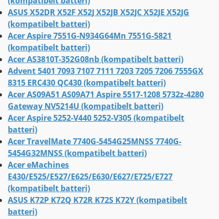
(kompatibelt batteri)
ASUS X52DR X52F X52J X52JB X52JC X52JE X52JG
(kompatibelt batteri)
Acer Aspire 7551G-N934G64Mn 7551G-5821
(kompatibelt batteri)
Acer AS3810T-352G08nb (kompatibelt batteri)
Advent 5401 7093 7107 7111 7203 7205 7206 7555GX
8315 ERC430 QC430 (kompatibelt batteri)
Acer AS09A51 AS09A71 Aspire 5517-1208 5732z-4280
Gateway NV5214U (kompatibelt batteri)
Acer Aspire 5252-V440 5252-V305 (kompatibelt
batteri)
Acer TravelMate 7740G-5454G25MNSS 7740G-
5454G32MNSS (kompatibelt batteri)
Acer eMachines
E430/E525/E527/E625/E630/E627/E725/E727
(kompatibelt batteri)
ASUS K72P K72Q K72R K72S K72Y (kompatibelt
batteri)