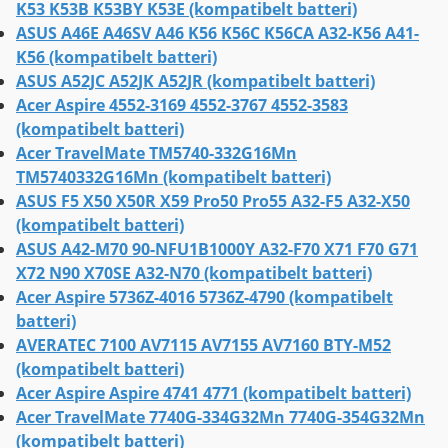
K53 K53B K53BY K53E (kompatibelt batteri)
ASUS A46E A46SV A46 K56 K56C K56CA A32-K56 A41-
K56 (kompatibelt batteri)
ASUS A52JC A52JK A52JR (kompatibelt batteri)
Acer Aspire 4552-3169 4552-3767 4552-3583
(kompatibelt batteri)
Acer TravelMate TM5740-332G16Mn
TM5740332G16Mn (kompatibelt batteri)
ASUS F5 X50 X50R X59 Pro50 Pro55 A32-F5 A32-X50
(kompatibelt batteri)
ASUS A42-M70 90-NFU1B1000Y A32-F70 X71 F70 G71
X72 N90 X70SE A32-N70 (kompatibelt batteri)
Acer Aspire 5736Z-4016 5736Z-4790 (kompatibelt
batteri)
AVERATEC 7100 AV7115 AV7155 AV7160 BTY-M52
(kompatibelt batteri)
Acer Aspire Aspire 4741 4771 (kompatibelt batteri)
Acer TravelMate 7740G-334G32Mn 7740G-354G32Mn
(kompatibelt batteri)