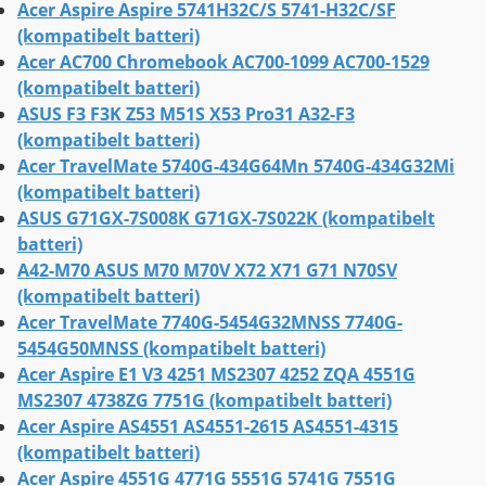
Acer Aspire Aspire 5741H32C/S 5741-H32C/SF
(kompatibelt batteri)
Acer AC700 Chromebook AC700-1099 AC700-1529
(kompatibelt batteri)
ASUS F3 F3K Z53 M51S X53 Pro31 A32-F3
(kompatibelt batteri)
Acer TravelMate 5740G-434G64Mn 5740G-434G32Mi
(kompatibelt batteri)
ASUS G71GX-7S008K G71GX-7S022K (kompatibelt
batteri)
A42-M70 ASUS M70 M70V X72 X71 G71 N70SV
(kompatibelt batteri)
Acer TravelMate 7740G-5454G32MNSS 7740G-
5454G50MNSS (kompatibelt batteri)
Acer Aspire E1 V3 4251 MS2307 4252 ZQA 4551G
MS2307 4738ZG 7751G (kompatibelt batteri)
Acer Aspire AS4551 AS4551-2615 AS4551-4315
(kompatibelt batteri)
Acer Aspire 4551G 4771G 5551G 5741G 7551G