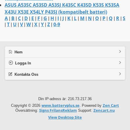
ASUS A53SC A53SD A53SJ K43SC K43SD K53S K53SA
X43U X53E X54LY P43SJ (kompatibelt batteri)
A
B
C
D
E
F
G
H
I
J
K
L
M
N
O
P
Q
R
S
|
|
|
|
|
|
|
|
|
|
|
|
|
|
|
|
|
|
T
U
V
W
X
Y
Z
0-9
|
|
|
|
|
|
|
|
Hem
Logga In
Kontakta Oss
Din IP-adress är: 216.73.217.36
www.batteryplus.se
Zen Cart
Copyright © 2026
. Powered by
Signs FrilansReklam
Zencart.nu
Översättning:
Support:
View Desktop Site