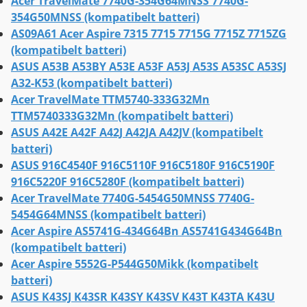
Acer TravelMate 7740G-354G64MNSS 7740G-
354G50MNSS (kompatibelt batteri)
AS09A61 Acer Aspire 7315 7715 7715G 7715Z 7715ZG
(kompatibelt batteri)
ASUS A53B A53BY A53E A53F A53J A53S A53SC A53SJ
A32-K53 (kompatibelt batteri)
Acer TravelMate TTM5740-333G32Mn
TTM5740333G32Mn (kompatibelt batteri)
ASUS A42E A42F A42J A42JA A42JV (kompatibelt
batteri)
ASUS 916C4540F 916C5110F 916C5180F 916C5190F
916C5220F 916C5280F (kompatibelt batteri)
Acer TravelMate 7740G-5454G50MNSS 7740G-
5454G64MNSS (kompatibelt batteri)
Acer Aspire AS5741G-434G64Bn AS5741G434G64Bn
(kompatibelt batteri)
Acer Aspire 5552G-P544G50Mikk (kompatibelt
batteri)
ASUS K43SJ K43SR K43SY K43SV K43T K43TA K43U