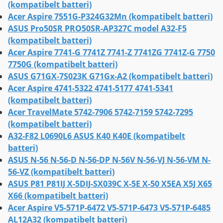
(kompatibelt batteri)
Acer Aspire 7551G-P324G32Mn (kompatibelt batteri)
ASUS Pro50SR PRO50SR-AP327C model A32-F5
(kompatibelt batteri)
Acer Aspire 7741-G 7741Z 7741-Z 7741ZG 7741Z-G 7750
7750G (kompatibelt batteri)
ASUS G71GX-7S023K G71Gx-A2 (kompatibelt batteri)
Acer Aspire 4741-5322 4741-5177 4741-5341
(kompatibelt batteri)
Acer TravelMate 5742-7906 5742-7159 5742-7295
(kompatibelt batteri)
A32-F82 L0690L6 ASUS K40 K40E (kompatibelt
batteri)
ASUS N-56 N-56-D N-56-DP N-56V N-56-VJ N-56-VM N-
56-VZ (kompatibelt batteri)
ASUS P81 P81IJ X-5DIJ-SX039C X-5E X-50 X5EA X5J X65
X66 (kompatibelt batteri)
Acer Aspire V5-571P-6472 V5-571P-6473 V5-571P-6485
AL12A32 (kompatibelt batteri)