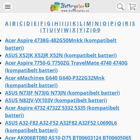
A
B
C
D
E
F
G
H
I
J
K
L
M
N
O
P
Q
R
S
|
|
|
|
|
|
|
|
|
|
|
|
|
|
|
|
|
|
T
U
V
W
X
Y
Z
0-9
|
|
|
|
|
|
|
|
Acer Aspire 4738G-482G50Mnkk (kompatibelt
batteri)
ASUS X52JK X52JR X52N (kompatibelt batteri)
Acer Aspire 7750-G 7750ZG TravelMate 4740 4740G
(kompatibelt batteri)
Acer eMachines G640 G640-P322G32Mnk
(kompatibelt batteri)
ASUS N73JF N73JG N73JN (kompatibelt batteri)
ASUS N82JV-VX103V (kompatibelt batteri)
Acer Aspire 4732 4732Z 5332 5335 (kompatibelt
batteri)
ASUS A32-F82 A32-F52 A32F82 A32F52 L0690L6
(kompatibelt batteri)
Acer AK006BT080 AS10-D75 BT00603124 BT00605065