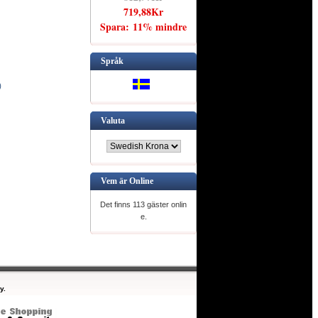
719,88Kr
Spara: 11% mindre
Språk
)
Valuta
Vem är Online
Det finns 113 gäster onlin
e.
y.