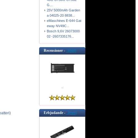
G...
25V 5000mAh Garden
a 04025-20 8838...
eMaschines E-644 Gat
eway NV49C...
Bosch 9,6V 26073000
02 -2607335176...
Recensioner -
[mer]
..
Erbjudande -
[mer]
tteri)