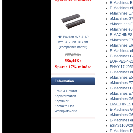
E-Machines E4
E-Machines eM
eMachines E73
eMachines G7
eMaschines E
eMachines e62
E-MACHINES E
HP Pavilion dv7-4169
eMachines G73
wm -4170eb -4177nr
eMachines E64
(kompatibelt batteri)
E-Machines eM
709,59Kr
E-Machines G
586,44Kr
EUP-PE1-4-22
Spara: 17% mindre
ENVY 17-J053
E-Machines eM
eMachines E52
Information
eMachines E73
E-Machines E
Frakt & Returer
eMachines E7
Köpinformation
eMachines G64
Köpvillkor
EMACHINES N
Kontakta Oss
E-Machines G
Webbplatskarta
eMachines G64
E-Machines eM
E2MS110W2002
E-Machines E