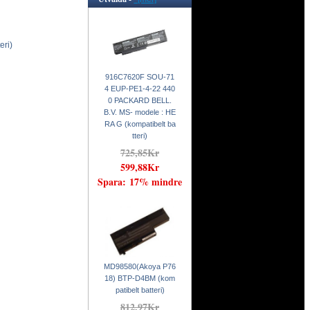
ri)
916C7620F SOU-71
4 EUP-PE1-4-22 440
0 PACKARD BELL.
B.V. MS- modele : HE
RA G (kompatibelt ba
tteri)
725,85Kr
599,88Kr
Spara: 17% mindre
MD98580(Akoya P76
18) BTP-D4BM (kom
patibelt batteri)
812,97Kr