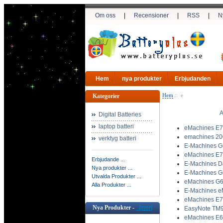
Om oss
|
Recensioner
|
RSS
|
N
Hem
nya produkter
Erbjudanden
Hem
:: e
Kategorier
A
Digital Batteries
laptop batteri
eMachines E73
emachines 200
verktyg batteri
E-Machines G
eMachines E73
Erbjudande ...
E-Machines D
Nya produkter ...
E-Machines G
Utvalda Produkter ...
eMachines G64
Alla Produkter ...
E-Machines eM
eMachines E7
Nya Produkter -
[mer]
EasyNote TM9
eMachines E64