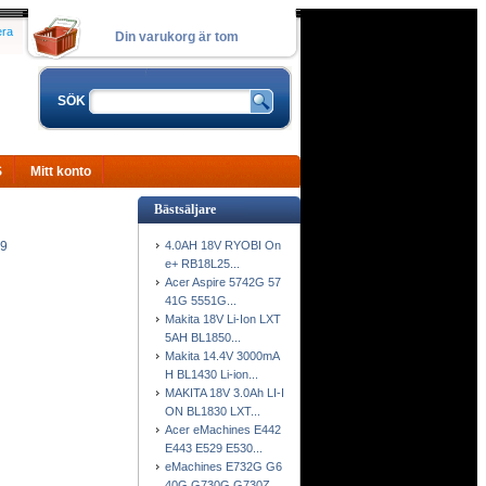
era
Din varukorg är tom
SÖK
S
Mitt konto
Bästsäljare
4.0AH 18V RYOBI On
-9
e+ RB18L25...
Acer Aspire 5742G 57
41G 5551G...
Makita 18V Li-Ion LXT
5AH BL1850...
Makita 14.4V 3000mA
H BL1430 Li-ion...
MAKITA 18V 3.0Ah LI-I
ON BL1830 LXT...
Acer eMachines E442
E443 E529 E530...
eMachines E732G G6
40G G730G G730Z