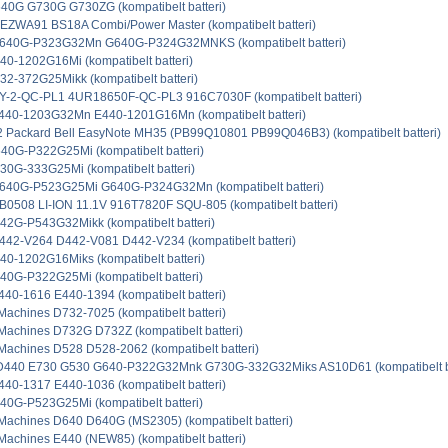
40G G730G G730ZG (kompatibelt batteri)
ZWA91 BS18A Combi/Power Master (kompatibelt batteri)
640G-P323G32Mn G640G-P324G32MNKS (kompatibelt batteri)
0-1202G16Mi (kompatibelt batteri)
2-372G25Mikk (kompatibelt batteri)
2-QC-PL1 4UR18650F-QC-PL3 916C7030F (kompatibelt batteri)
440-1203G32Mn E440-1201G16Mn (kompatibelt batteri)
 Packard Bell EasyNote MH35 (PB99Q10801 PB99Q046B3) (kompatibelt batteri)
0G-P322G25Mi (kompatibelt batteri)
0G-333G25Mi (kompatibelt batteri)
640G-P523G25Mi G640G-P324G32Mn (kompatibelt batteri)
0508 LI-ION 11.1V 916T7820F SQU-805 (kompatibelt batteri)
2G-P543G32Mikk (kompatibelt batteri)
442-V264 D442-V081 D442-V234 (kompatibelt batteri)
0-1202G16Miks (kompatibelt batteri)
0G-P322G25Mi (kompatibelt batteri)
40-1616 E440-1394 (kompatibelt batteri)
achines D732-7025 (kompatibelt batteri)
achines D732G D732Z (kompatibelt batteri)
achines D528 D528-2062 (kompatibelt batteri)
40 E730 G530 G640-P322G32Mnk G730G-332G32Miks AS10D61 (kompatibelt ba
40-1317 E440-1036 (kompatibelt batteri)
0G-P523G25Mi (kompatibelt batteri)
achines D640 D640G (MS2305) (kompatibelt batteri)
achines E440 (NEW85) (kompatibelt batteri)