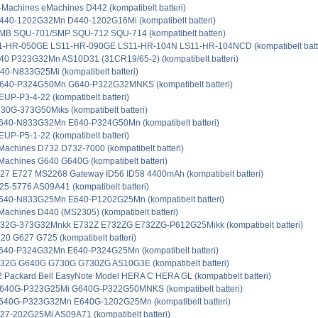
Machines eMachines D442 (kompatibelt batteri)
440-1202G32Mn D440-1202G16Mi (kompatibelt batteri)
MB SQU-701/SMP SQU-712 SQU-714 (kompatibelt batteri)
1-HR-050GE LS11-HR-090GE LS11-HR-104N LS11-HR-104NCD (kompatibelt batte
40 P323G32Mn AS10D31 (31CR19/65-2) (kompatibelt batteri)
0-N833G25Mi (kompatibelt batteri)
640-P324G50Mn G640-P322G32MNKS (kompatibelt batteri)
UP-P3-4-22 (kompatibelt batteri)
0G-373G50Miks (kompatibelt batteri)
640-N833G32Mn E640-P324G50Mn (kompatibelt batteri)
UP-P5-1-22 (kompatibelt batteri)
achines D732 D732-7000 (kompatibelt batteri)
achines G640 G640G (kompatibelt batteri)
27 E727 MS2268 Gateway ID56 ID58 4400mAh (kompatibelt batteri)
5-5776 AS09A41 (kompatibelt batteri)
640-N833G25Mn E640-P1202G25Mn (kompatibelt batteri)
achines D440 (MS2305) (kompatibelt batteri)
32G-373G32Mnkk E732Z E732ZG E732ZG-P612G25Mikk (kompatibelt batteri)
0 G627 G725 (kompatibelt batteri)
640-P324G32Mn E640-P324G25Mn (kompatibelt batteri)
32G G640G G730G G730ZG AS10G3E (kompatibelt batteri)
Packard Bell EasyNote Model HERA C HERA GL (kompatibelt batteri)
640G-P323G25Mi G640G-P322G50MNKS (kompatibelt batteri)
640G-P323G32Mn E640G-1202G25Mn (kompatibelt batteri)
7-202G25Mi AS09A71 (kompatibelt batteri)