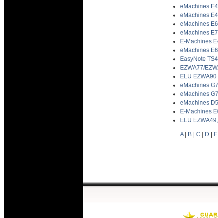
eMachines E4
eMachines E4
eMachines E64
eMachines E73
E-Machines E4
eMachines E64
EasyNote TS4
EZWA77/EZWA8
ELU EZWA90 E
eMachines G73
eMachines G73
eMachines D52
E-Machines E
ELU EZWA49,E
A
|
B
|
C
|
D
|
E