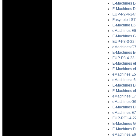
E-Machines E-
E-Machines D
EUP-P2-4-24/
Easynote LS1
E-Machine E6
eMachines E64
E-Machines G
EUP-P3-3-22 E
eMachines G73
E-Machines E
EUP-P3-4-23 E
E-Machines eM
E-Machines eM
eMachines E5
eMachines e62
E-Machines E
E-Machines eM
eMachines E7
eMachines G62
E-Machines E
eMachines E7
EUP-PE1-4-22 
E-Machines G
E-Machines E
eMachines E62