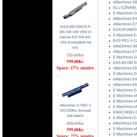
eMachines G6
ELU EZWA90,E
E-Machines G
eMachines E44
eMachines E73
ASUS A56 K56CM R
EU4UR18650Y-
505 S46 U48 V550 Ul
E-Machines E
trabook A32-K56 A41
EUP-PE1-4-22
-K56 (kompatibelt bat
eMachines G64
teri)
eMachines E73
725,85Kr
E-Machines G
599,88Kr
EAA-89 OKI NB
Spara: 17% mindre
eMachines E64
E-Machines D
eMachines E44
eMachines E64
E-Machines E4
E-Machines eM
E-Machines eM
eMachines G730G-3
E-Machines eM
52G25Miks (kompati
EMACHINEs D4
belt batteri)
E-Machines E4
820,65Kr
eMachines E64
599,88Kr
E-Machines eM
E-Machines eM
Spara: 27% mindre