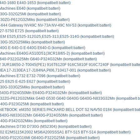
40-1680 E440-1653 (kompatibelt batteri)
achines E640 (kompatibelt batteri)
0G-332G25Mi (kompatibelt batteri)
30ZG-P612G32Miks (kompatibelt batteri)
-644 Gateway NV49C NV-73A NV-49C NV-53 (kompatibelt batteri)
7-5750 E725 (kompatibelt batteri)
M E525,E525-312G25,E525-313,E525-314G (kompatibelt batteri)
0G-352G25Miks (kompatibelt batteri)
0G E-640-G E-640G E640-G (kompatibelt batteri)
achines E640G AS10D51(3ICR18/65-2) (kompatibelt batteri)
640-P322G25Mn G640-P324G32Mn (kompatibelt batteri)
 3UR18650-2-T0045(PE1) 916T6120F 916C5810F 916C7240F (kompatibelt batter
EA 17-J130EA 17-J184NA,PI06,710417-001 (kompatibelt batteri)
achines E732 E732-7096 (kompatibelt batteri)
5 E625 E-625 E627 (kompatibelt batteri)
0G-333G25Miks (kompatibelt batteri)
640G-P324G50Mn E640G-P324G32Mn (kompatibelt batteri)
32ZG-P612G32Mikk G440 G530 G640 G640G G640G-N833G32Mn (kompatibelt bat
0G-P323G25Mi (kompatibelt batteri)
ETBOOK: eM350 SERIES PACKARD BELL DOT S2 NAV50 0184 (kompatibelt batt
640G-N833G32Mn G640G-P324G50Mn (kompatibelt batteri)
0G-P342G32Miks (kompatibelt batteri)
achines D730 D730G (MS2304) (kompatibelt batteri)
 E2MS115K2002 MSI6A200SSSA1 BTY-S15 BTY-S14 (kompatibelt batteri)
640G-P322G16Mi G640G-P322G25Mi (kompatibelt batteri)