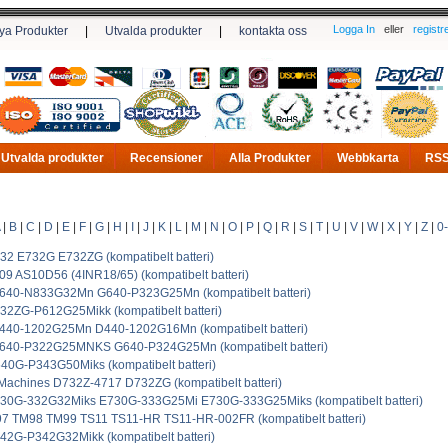
Logga In
eller
registr
ya Produkter
|
Utvalda produkter
|
kontakta oss
Utvalda produkter
Recensioner
Alla Produkter
Webbkarta
RS
|
B
|
C
|
D
|
E
|
F
|
G
|
H
|
I
|
J
|
K
|
L
|
M
|
N
|
O
|
P
|
Q
|
R
|
S
|
T
|
U
|
V
|
W
|
X
|
Y
|
Z
|
0
2 E732G E732ZG (kompatibelt batteri)
9 AS10D56 (4INR18/65) (kompatibelt batteri)
640-N833G32Mn G640-P323G25Mn (kompatibelt batteri)
2ZG-P612G25Mikk (kompatibelt batteri)
440-1202G25Mn D440-1202G16Mn (kompatibelt batteri)
640-P322G25MNKS G640-P324G25Mn (kompatibelt batteri)
0G-P343G50Miks (kompatibelt batteri)
achines D732Z-4717 D732ZG (kompatibelt batteri)
30G-332G32Miks E730G-333G25Mi E730G-333G25Miks (kompatibelt batteri)
7 TM98 TM99 TS11 TS11-HR TS11-HR-002FR (kompatibelt batteri)
2G-P342G32Mikk (kompatibelt batteri)