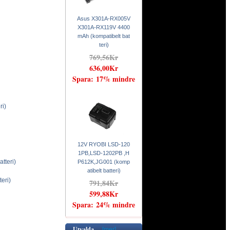
Asus X301A-RX005V
X301A-RX119V 4400
mAh (kompatibelt bat
teri)
769,56Kr
636,00Kr
Spara: 17% mindre
i)
12V RYOBI LSD-120
1PB,LSD-1202PB ,H
teri)
P612K,JG001 (komp
atibelt batteri)
eri)
791,84Kr
599,88Kr
Spara: 24% mindre
Utvalda -
[mer]