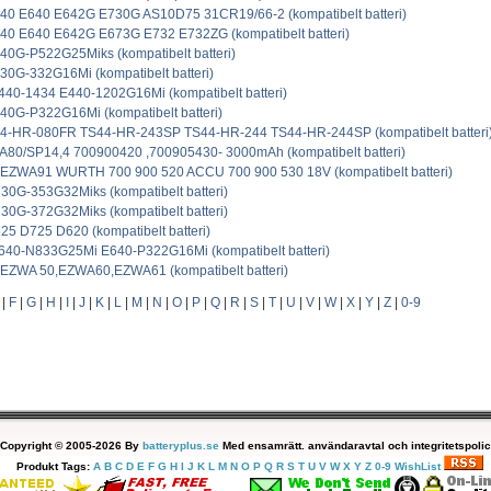
40 E640 E642G E730G AS10D75 31CR19/66-2 (kompatibelt batteri)
40 E640 E642G E673G E732 E732ZG (kompatibelt batteri)
0G-P522G25Miks (kompatibelt batteri)
0G-332G16Mi (kompatibelt batteri)
40-1434 E440-1202G16Mi (kompatibelt batteri)
0G-P322G16Mi (kompatibelt batteri)
4-HR-080FR TS44-HR-243SP TS44-HR-244 TS44-HR-244SP (kompatibelt batteri
0/SP14,4 700900420 ,700905430- 3000mAh (kompatibelt batteri)
ZWA91 WURTH 700 900 520 ACCU 700 900 530 18V (kompatibelt batteri)
0G-353G32Miks (kompatibelt batteri)
0G-372G32Miks (kompatibelt batteri)
5 D725 D620 (kompatibelt batteri)
640-N833G25Mi E640-P322G16Mi (kompatibelt batteri)
ZWA 50,EZWA60,EZWA61 (kompatibelt batteri)
|
F
|
G
|
H
|
I
|
J
|
K
|
L
|
M
|
N
|
O
|
P
|
Q
|
R
|
S
|
T
|
U
|
V
|
W
|
X
|
Y
|
Z
|
0-9
Copyright © 2005-2026 By
batteryplus.se
Med ensamrätt. användaravtal och integritetspolic
Produkt Tags:
A
B
C
D
E
F
G
H
I
J
K
L
M
N
O
P
Q
R
S
T
U
V
W
X
Y
Z
0-9
WishList