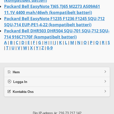
(kompatibelt batteri)
Packard Bell EasyNote TJ65,TJ65 M2273 AS09A61
11.1V 4400 mah/46wh (kompatibelt batteri)
Packard Bell EasyNote F1235 F1236 F1245 SQU-712
SQU-714 EUP-PE1-4-22 (kompatibelt batteri)
Packard Bell DHR503 DHR504 SQU-701 SQU-712 SQU-
714 916C7170F (kompatibelt batteri)
A
B
C
D
E
F
G
H
I
J
K
L
M
N
O
P
Q
R
S
|
|
|
|
|
|
|
|
|
|
|
|
|
|
|
|
|
|
T
U
V
W
X
Y
Z
0-9
|
|
|
|
|
|
|
|
Hem
Logga In
Kontakta Oss
Din IP-adress är: 216.73.217.142