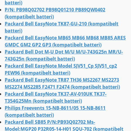
batteri)
P/N: PB98Q02702 PB98Q01210 PB89QW0402
(kompatibelt batteri)
Packard Bell EasyNote TK87-GU-210 (kompatibelt
batteri)
Packard Bell EasyNote MB65 MB66 MB68 MB85 ARES
GMDC GM2 GP2 GP3 (kompatibelt batteri)
Packard Bell Dot M-U Dot M/U M/U-743G25n MR/U-
743G25n (kompatibelt batteri)
Packard Bell EasyNote Model SJV51_Cp SJV51_cp2
PEW96 (kompatibelt batteri)
Packard Bell EasyNote TR87 TH36 MS2267 MS2273
MS2274 MS2285 F2471 F2474 (kompatibelt batteri)
Packard Bell EasyNote TK37-AV-010UK TK37-
T354G25Mn (kompatibelt batteri)
Philips Freevents 15-NB-8611/05 15-NB-8611
(kompatibelt batteri)
Packard Bell SB85 P/N:PB93Q02702 Ms-
Model:MGP20 P32R05-14-H01 SQU-702 (kompatibelt