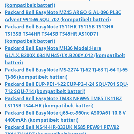
(kompatibelt batteri)
Packard Bell EasyNote MZ45 ARGO G AL-096 PL3C
Advent 9915W SQU-702 (kompatibelt batteri)
Packard Bell EasyNote TS11HR TS11SB TS13HR
TS13SB TS44HR TS44SB TS45HR AS10D71
(kompatibelt batteri)
Packard Bell EasyNote MH36 Model:Hera
GL/LX.B200X.034 MH45/LX.B200Y.012 (kompatibelt
batteri)
Packard Bell EasyNote MS-2274 TJ-62 TJ-63 TJ-64 TJ-65
TJ-66 (kompatibelt batteri)
Packard Bell EUP-PE1-4-22 EUP-P2-4-24 SQU-701 SQU-
712 SQU-714 (kompatibelt batteri)
Packard Bell EasyNote TM83 NEW95 TM85 TK11BZ
LS11SB TS44-HR (kompatibelt batteri)
Packard Bell EasyNote tj65-ct-960nc AS09A61 10.8 V
4400mAh (kompatibelt batteri)
Packard Bell NS44-HR-033UK NS85 PEW91 PEW92