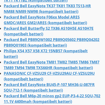
TK11 TK11BZ (kompatibelt batteri)
Packard Bell EasyNote TK37 TK81 TK83 TS13-HR
NM88 NM89 NM98 (kompatibelt batteri)
Packard Bell EasyNote F06xx Model ARES
GMDC/ARES GM2/ARES (kompatibelt batteri)
Packard Bell Butterfly S2 TX86 AS10H5E AS10H7E
(kompatibelt batteri)
Packard Bell PB89QW1002 PB89Q05602 PB89Q04202
PB89Q01903 (kompatibelt batteri)
Philips X54 X57 X58 X72 15NB57 (kompatibelt
batteri)
Packard Bell EasyNote TM81 TM82 TM85 TM86 TM87
TM89 TM94 TM98 TXS66HR (kompatibelt batteri)
PANASONIC CF-VZSU29 CF-VZSU29AU CF-VZSU29U
(kompatibelt batteri)
Packard Bell EasyNote BU45-P-107 MH36-U-087FR
SQU-712-1 (kompatibelt batteri)
Packard Bell M6p-20 minos gp2 EUP-P3-4-22 SQU-702
11.1V 4400mah (kompatibelt batteri)