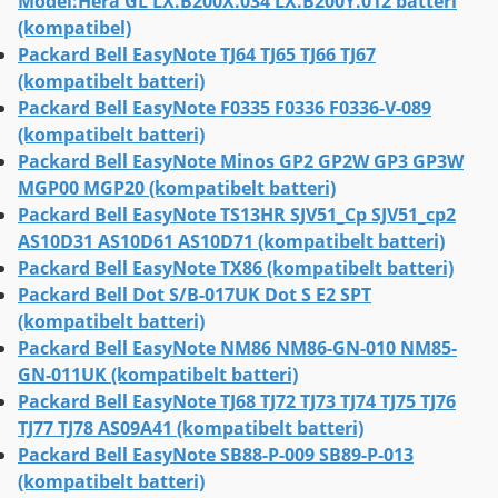
Model:Hera GL LX.B200X.034 LX.B200Y.012 batteri
(kompatibel)
Packard Bell EasyNote TJ64 TJ65 TJ66 TJ67
(kompatibelt batteri)
Packard Bell EasyNote F0335 F0336 F0336-V-089
(kompatibelt batteri)
Packard Bell EasyNote Minos GP2 GP2W GP3 GP3W
MGP00 MGP20 (kompatibelt batteri)
Packard Bell EasyNote TS13HR SJV51_Cp SJV51_cp2
AS10D31 AS10D61 AS10D71 (kompatibelt batteri)
Packard Bell EasyNote TX86 (kompatibelt batteri)
Packard Bell Dot S/B-017UK Dot S E2 SPT
(kompatibelt batteri)
Packard Bell EasyNote NM86 NM86-GN-010 NM85-
GN-011UK (kompatibelt batteri)
Packard Bell EasyNote TJ68 TJ72 TJ73 TJ74 TJ75 TJ76
TJ77 TJ78 AS09A41 (kompatibelt batteri)
Packard Bell EasyNote SB88-P-009 SB89-P-013
(kompatibelt batteri)