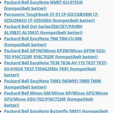
Packard Bell EasyNote NM87-GU-015UK
(kompatibelt batteri)
Panasonic Toughbook CF-51 CF-52CCABXBM CF-
VZSU29ASU CF-VZSU65U (kompatibelt batteri)
Packard Bell Dot Series(ZE6/ZE7/PAV80)
AL10B31,AL10A31 (kompatibelt batteri)
Packard Bell EasyNote TJ66 TJ66-CU-006
(kompatibelt batteri)
Packard Bell GP1W/Minos GP2W/Minos GP3W SQU-
702 916C7220F 916C7020F (kompatibelt batteri)
Packard Bell EasyNote TK36 TK36-AV-115 TK37 TK37-
AV-010UK TK37-T354G25Mn TK81 (kompatibelt
batteri)
Packard Bell EasyNote TM83 (NEW95) TM85 TM86
(kompatibelt batteri)
Packard Bell Minos GM/Minos GP/Minos GP2/Minos
GP3/Minos SQU-702/916C7220F (kompatibelt
batteri)
Packard Bell EasyNote Butterfly SJM31 (kompatibelt