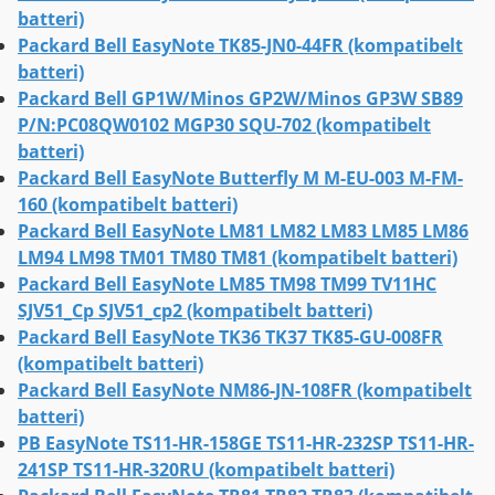
batteri)
Packard Bell EasyNote TK85-JN0-44FR (kompatibelt
batteri)
Packard Bell GP1W/Minos GP2W/Minos GP3W SB89
P/N:PC08QW0102 MGP30 SQU-702 (kompatibelt
batteri)
Packard Bell EasyNote Butterfly M M-EU-003 M-FM-
160 (kompatibelt batteri)
Packard Bell EasyNote LM81 LM82 LM83 LM85 LM86
LM94 LM98 TM01 TM80 TM81 (kompatibelt batteri)
Packard Bell EasyNote LM85 TM98 TM99 TV11HC
SJV51_Cp SJV51_cp2 (kompatibelt batteri)
Packard Bell EasyNote TK36 TK37 TK85-GU-008FR
(kompatibelt batteri)
Packard Bell EasyNote NM86-JN-108FR (kompatibelt
batteri)
PB EasyNote TS11-HR-158GE TS11-HR-232SP TS11-HR-
241SP TS11-HR-320RU (kompatibelt batteri)