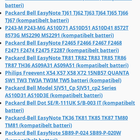
batteri)
Packard Bell EasyNote TJ61 TJ62 TJ63 TJ64 TJ65 TJ66
TJ67 (kompatibelt batteri)
P243-M P243-MG AS10D71 AS10D51 AS10D41 8572T
8573G MS2290 MS2291 (kompatibelt batteri)
Packard Bell EasyNote F2465 F2466 F2467 F2468
F2471 F2474 F2475 F2287 (kompatibelt batteri)
Packard Bell EasyNote TR81 TR82 TR83 TR85 TR86
TR87 TH36 AS09A31 AS09A51 (kompatibelt batteri)
Philips Freevent X54 X57 X58 X72 15NB57 QUANTA
SW1 TW3 TW3A TW3M TW5 batteri (kompatibel)
Packard Bell Model SJV51_Cp SJV51_cp2 Series
AS10D31 AS10D3E (kompatibelt batteri)
Packard Bell Dot SE/R-111UK S/B-003 IT (kompatibelt
batteri)
Packard-Bell EasyNote TK36 TK81 TK85 TK87 TM80
TM81 (kompatibelt batteri)
Packard Bell EasyNote SB89-P-024 SB89-P-020W