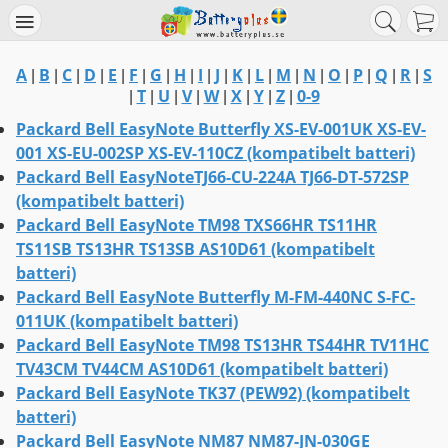
A
B
C
D
E
F
G
H
I
J
K
L
M
N
O
P
Q
R
S
|
|
|
|
|
|
|
|
|
|
|
|
|
|
|
|
|
|
T
U
V
W
X
Y
Z
0-9
|
|
|
|
|
|
|
|
Packard Bell EasyNote Butterfly XS-EV-001UK XS-EV-
001 XS-EU-002SP XS-EV-110CZ (kompatibelt batteri)
Packard Bell EasyNoteTJ66-CU-224A TJ66-DT-572SP
(kompatibelt batteri)
Packard Bell EasyNote TM98 TXS66HR TS11HR
TS11SB TS13HR TS13SB AS10D61 (kompatibelt
batteri)
Packard Bell EasyNote Butterfly M-FM-440NC S-FC-
011UK (kompatibelt batteri)
Packard Bell EasyNote TM98 TS13HR TS44HR TV11HC
TV43CM TV44CM AS10D61 (kompatibelt batteri)
Packard Bell EasyNote TK37 (PEW92) (kompatibelt
batteri)
Packard Bell EasyNote NM87 NM87-JN-030GE