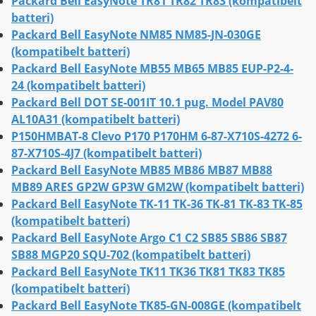
Packard Bell EasyNote TR81 TR82 TR83 (kompatibelt
batteri)
Packard Bell EasyNote NM85 NM85-JN-030GE
(kompatibelt batteri)
Packard Bell EasyNote MB55 MB65 MB85 EUP-P2-4-
24 (kompatibelt batteri)
Packard Bell DOT SE-001IT 10.1 pug. Model PAV80
AL10A31 (kompatibelt batteri)
P150HMBAT-8 Clevo P170 P170HM 6-87-X710S-4272 6-
87-X710S-4J7 (kompatibelt batteri)
Packard Bell EasyNote MB85 MB86 MB87 MB88
MB89 ARES GP2W GP3W GM2W (kompatibelt batteri)
Packard Bell EasyNote TK-11 TK-36 TK-81 TK-83 TK-85
(kompatibelt batteri)
Packard Bell EasyNote Argo C1 C2 SB85 SB86 SB87
SB88 MGP20 SQU-702 (kompatibelt batteri)
Packard Bell EasyNote TK11 TK36 TK81 TK83 TK85
(kompatibelt batteri)
Packard Bell EasyNote TK85-GN-008GE (kompatibelt