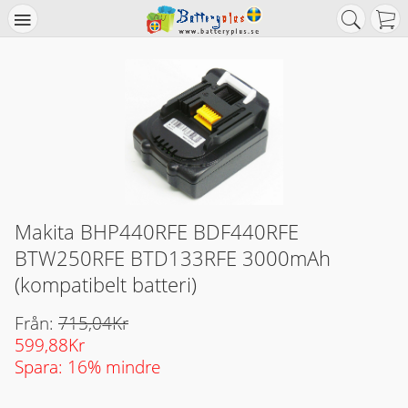
Makita BHP440RFE BDF440RFE
BTW250RFE BTD133RFE 3000mAh
(kompatibelt batteri)
Från:
715,04Kr
599,88Kr
Spara: 16% mindre