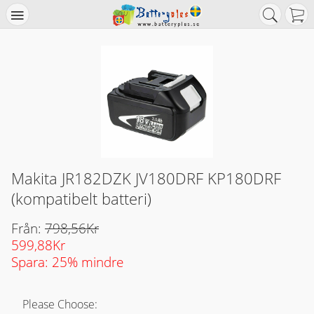
Makita JR182DZK JV180DRF KP180DRF
(kompatibelt batteri)
Från:
798,56Kr
599,88Kr
Spara: 25% mindre
Please Choose: