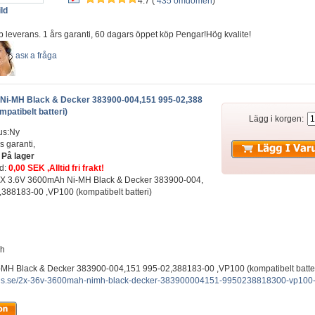
4.7 (
435 omdömen
)
ld
b leverans. 1 års garanti, 60 dagars öppet köp Pengar!Hög kvalite!
аsк а fråga
Ni-MH Black & Decker 383900-004,151 995-02,388
patibelt batteri)
Lägg i korgen:
us:Ny
s garanti,
:
På lager
ad:
0,00 SEK ,Alltid fri frakt!
: 2X 3.6V 3600mAh Ni-MH Black & Decker 383900-004,
388183-00 ,VP100 (kompatibelt batteri)
ah
MH Black & Decker 383900-004,151 995-02,388183-00 ,VP100 (kompatibelt batter
plus.se/2x-36v-3600mah-nimh-black-decker-383900004151-9950238818300-vp100-ko