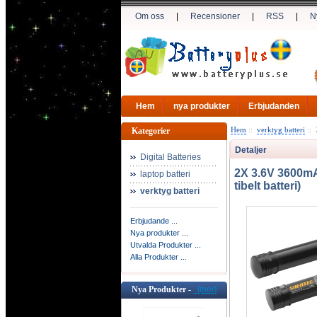
Om oss
|
Recensioner
|
RSS
|
N
Hem
nya produkter
Erbjudanden
Hem
::
verktyg batteri
:: 
Kategorier
Detaljer
Digital Batteries
2X 3.6V 3600mA
laptop batteri
tibelt batteri)
verktyg batteri
Erbjudande ...
Nya produkter ...
Utvalda Produkter ...
Alla Produkter ...
Nya Produkter -
[mer]