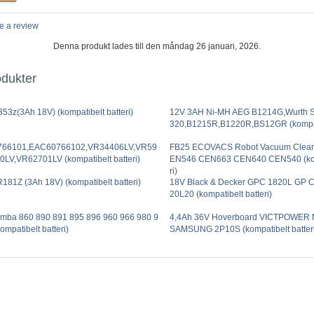
e a review
Denna produkt lades till den måndag 26 januari, 2026.
odukter
53z(3Ah 18V) (kompatibelt batteri)
12V 3AH Ni-MH AEG B1214G,Wurth 
320,B1215R,B1220R,BS12GR (kompati
766101,EAC60766102,VR34406LV,VR59
FB25 ECOVACS Robot Vacuum Clea
LV,VR62701LV (kompatibelt batteri)
EN546 CEN663 CEN640 CEN540 (komp
ri)
181Z (3Ah 18V) (kompatibelt batteri)
18V Black & Decker GPC 1820L GP
20L20 (kompatibelt batteri)
mba 860 890 891 895 896 960 966 980 9
4,4Ah 36V Hoverboard VICTPOWER
ompatibelt batteri)
SAMSUNG 2P10S (kompatibelt batteri