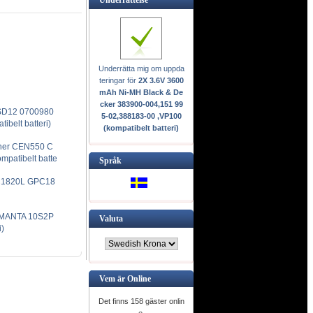
Underrätta mig om uppda
teringar för
2X 3.6V 3600
mAh Ni-MH Black & De
cker 383900-004,151 99
SD12 0700980
5-02,388183-00 ,VP100
belt batteri)
(kompatibelt batteri)
ner CEN550 C
atibelt batte
Språk
 C1820L GPC18
 MANTA 10S2P
Valuta
)
Vem är Online
Det finns 158 gäster onlin