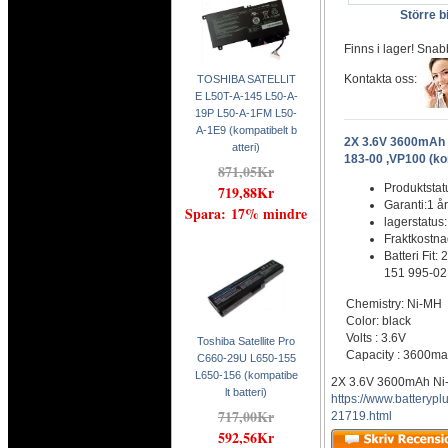
Större bi
Finns i lager! Snab
Kontakta oss:
TOSHIBA SATELLIT
E L50T-A-145 L50-A-
19P L50-A-1FM L50-
A-1E9 (kompatibelt b
2X 3.6V 3600mAh 
atteri)
183-00 ,VP100 (kom
871,05Kr
Produktstat
719,88Kr
Garanti:1 år
Spara: 17% mindre
lagerstatus
Fraktkostn
Batteri Fit
151 995-02,
Chemistry: Ni-MH
Color: black
Volts : 3.6V
Toshiba Satellite Pro
Capacity : 3600m
C660-29U L650-155
L650-156 (kompatibe
2X 3.6V 3600mAh Ni-
lt batteri)
https://www.battery
717,00Kr
21719.html
592,56Kr