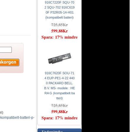
916C7220F SQU-70
2 SQU-702 916C619
0F P32R05-14-H01
(kompatibelt batteri)
725,85Kr
599,88Kr
Spara: 17% mindre
916C7620F SOU-71
4 EUP-PE1-4-22 440
0 PACKARD BELL.
B.V. MS- modele : HE
RA G (kompatibelt ba
tteri)
725,85Kr
599,88Kr
i)
Spara: 17% mindre
mpatibelt-batteri-p-
Underrättelse