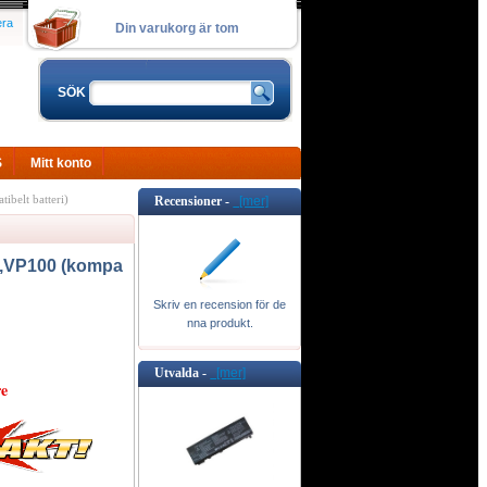
era
Din varukorg är tom
SÖK
S
Mitt konto
elt batteri)
Recensioner -
[mer]
 ,VP100 (kompa
Skriv en recension för de
nna produkt.
Utvalda -
[mer]
e