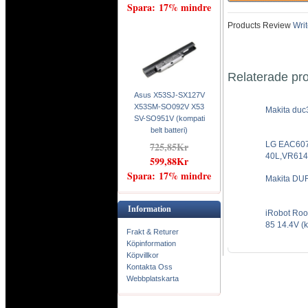
Spara: 17% mindre
Products Review
Writ
Relaterade pr
Asus X53SJ-SX127V
X53SM-SO092V X53
Makita duc3
SV-SO951V (kompati
belt batteri)
LG EAC60
725,85Kr
40L,VR6140
599,88Kr
Spara: 17% mindre
Makita DUR
Information
iRobot Roo
85 14.4V (k
Frakt & Returer
Köpinformation
Köpvillkor
Kontakta Oss
Webbplatskarta