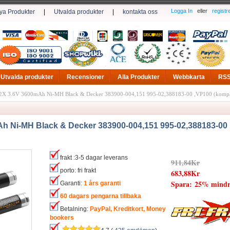
Logga In
eller
registr
ya Produkter
|
Utvalda produkter
|
kontakta oss
Utvalda produkter
Recensioner
Alla Produkter
Webbkarta
RS
2X 3.6V 3600mAh Ni-MH Black & Decker 383900-004,151 995-02,388183-00 ,VP100 (kompatib
h Ni-MH Black & Decker 383900-004,151 995-02,388183-00
frakt :3-5 dagar leverans
911,84Kr
porto: fri frakt
683,88Kr
Spara: 25% mindr
Garanti:
1 års garanti
60 dagars pengarna tillbaka
Betalning:
PayPal, Kreditkort, Money
bookers