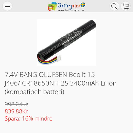
7.4V BANG OLUFSEN Beolit 15
J406/ICR18650NH-2S 3400mAh Li-ion
(kompatibelt batteri)
998,24Kr
839,88Kr
Spara: 16% mindre