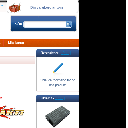
era
Din varukorg är tom
SÖK
S
Mitt konto
Recensioner -
[mer]
Skriv en recension för de
nna produkt.
e
Utvalda -
[mer]