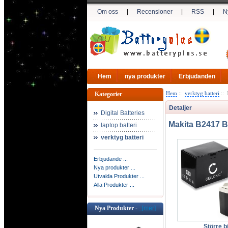
Om oss
|
Recensioner
|
RSS
|
N
Hem
nya produkter
Erbjudanden
Hem
::
verktyg batteri
:: 
Kategorier
Detaljer
Digital Batteries
Makita B2417 B
laptop batteri
verktyg batteri
Erbjudande ...
Nya produkter ...
Utvalda Produkter ...
Alla Produkter ...
Nya Produkter -
[mer]
Större bi