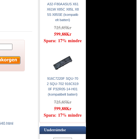
A32-F80A ASUS X61
X61W X85C X85L X8
5S X85SE (kompatib
elt batteri)
725,85Kr
599,88Kr
Spara: 17% mindre
916C7220F SQU-70
2 SQU-702 916C619
0F P32R05-14-H01
(kompatibelt batteri)
725,85Kr
599,88Kr
Spara: 17% mindre
640.html
Underrättelse