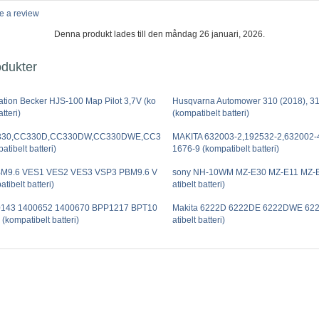
e a review
Denna produkt lades till den måndag 26 januari, 2026.
odukter
tion Becker HJS-100 Map Pilot 3,7V (ko
Husqvarna Automower 310 (2018), 31
tteri)
(kompatibelt batteri)
C330,CC330D,CC330DW,CC330DWE,CC3
MAKITA 632003-2,192532-2,632002-
tibelt batteri)
1676-9 (kompatibelt batteri)
M9.6 VES1 VES2 VES3 VSP3 PBM9.6 V
sony NH-10WM MZ-E30 MZ-E11 MZ-
tibelt batteri)
atibelt batteri)
0143 1400652 1400670 BPP1217 BPT10
Makita 6222D 6222DE 6222DWE 62
kompatibelt batteri)
atibelt batteri)