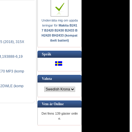
Underrätta mig om uppda
teringar för
Makita B241
7 B2420 B2430 B2433 B
H2420 BH2433 (kompat
ibelt batteri)
5 (2018), 315X
Språk
4,193888-6,19
E70 MP3 (komp
Valuta
22DWLE (komp
Vem är Online
Det finns 139 gäster onlin
e.