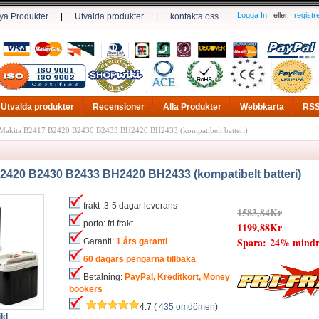
Logga In
eller
registr
ya Produkter
|
Utvalda produkter
|
kontakta oss
Utvalda produkter
Recensioner
Alla Produkter
Webbkarta
RS
Makita B2417 B2420 B2430 B2433 BH2420 BH2433 (kompatibelt batteri)
2420 B2430 B2433 BH2420 BH2433 (kompatibelt batteri)
frakt :3-5 dagar leverans
1583,84Kr
porto: fri frakt
1199,88Kr
Spara: 24% mindr
Garanti:
1 års garanti
60 dagars pengarna tillbaka
Betalning:
PayPal, Kreditkort, Money
bookers
4.7 (
435 omdömen
)
ld