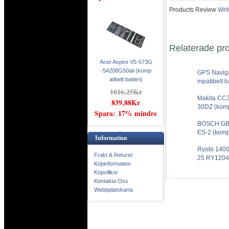
Products Review
Writ
Relaterade pr
Acer Aspire V5-573G
-54208G50aii (komp
GPS Naviga
atibelt batteri)
mpatibelt ba
1016,25Kr
Makita C
839,88Kr
30DZ (kompa
Spara: 17% mindre
BOSCH GB
ES-2 (kompa
Information
Ryobi 140
Frakt & Returer
25 RY1204 (
Köpinformation
Köpvillkor
Kontakta Oss
Webbplatskarta