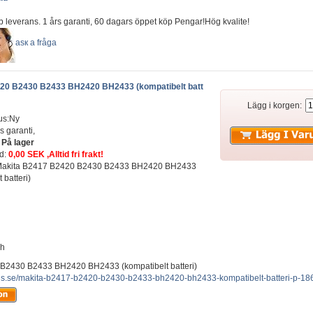
b leverans. 1 års garanti, 60 dagars öppet köp Pengar!Hög kvalite!
аsк а fråga
20 B2430 B2433 BH2420 BH2433 (kompatibelt batt
Lägg i korgen:
us:Ny
s garanti,
:
På lager
ad:
0,00 SEK ,Alltid fri frakt!
t: Makita B2417 B2420 B2430 B2433 BH2420 BH2433
 batteri)
ah
B2430 B2433 BH2420 BH2433 (kompatibelt batteri)
lus.se/makita-b2417-b2420-b2430-b2433-bh2420-bh2433-kompatibelt-batteri-p-18