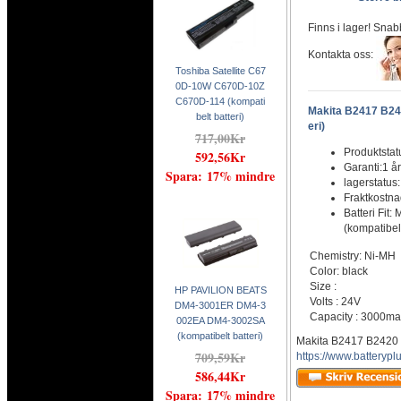
Finns i lager! Snab
Kontakta oss:
Toshiba Satellite C67
0D-10W C670D-10Z
C670D-114 (kompati
Makita B2417 B24
belt batteri)
eri)
717,00Kr
Produktstat
592,56Kr
Garanti:1 år
Spara: 17% mindre
lagerstatus
Fraktkostn
Batteri Fi
(kompatibelt
Chemistry: Ni-MH
Color: black
Size :
HP PAVILION BEATS
Volts : 24V
DM4-3001ER DM4-3
Capacity : 3000m
002EA DM4-3002SA
(kompatibelt batteri)
Makita B2417 B2420 
709,59Kr
https://www.batteryp
586,44Kr
Spara: 17% mindre