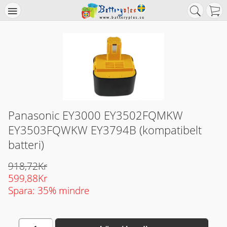
Panasonic EY3000 EY3502FQMKW
EY3503FQWKW EY3794B (kompatibelt
batteri)
918,72Kr
599,88Kr
Spara: 35% mindre