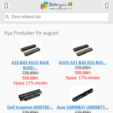
Nya Produkter för augusti
A32-B43 ASUS B43E
ASUS A31-B43 A32-B43...
B43EI...
725,85Kr
599,88Kr
725,85Kr
Spara: 17% mindre
599,88Kr
Spara: 17% mindre
Dell Inspiron M5010D...
Acer UM09B31 UM09B71...
725,85Kr
725,85Kr