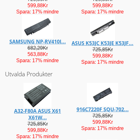
599,88Kr
599,88Kr
Spara: 17% mindre
Spara: 17% mindre
SAMSUNG NP-RV410I...
ASUS K53JC K53JE K53JF...
682,29Kr
725,85Kr
563,88Kr
599,88Kr
Spara: 17% mindre
Spara: 17% mindre
Utvalda Produkter
916C7220F SQU-702...
A32-F80A ASUS X61
725,85Kr
X61W...
599,88Kr
725,85Kr
Spara: 17% mindre
599,88Kr
Spara: 17% mindre