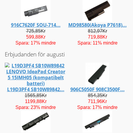
916C7620F SOU-714...
MD98580(Akoya P7618)...
725,85Kr
812,97Kr
599,88Kr
719,88Kr
Spara: 17% mindre
Spara: 11% mindre
Erbjudanden för augusti
L19D3PF4 SB10W89842...
906C5050F 908C3500F...
1565,85Kr
854,35Kr
1199,88Kr
711,96Kr
Spara: 23% mindre
Spara: 17% mindre