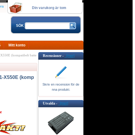
era
Din varukorg är tom
SÖK
S
Mitt konto
50E (kompatibelt batte
Recensioner -
[mer]
1-X550E (komp
Skriv en recension för de
nna produkt.
Utvalda -
[mer]
e