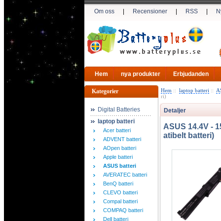
Om oss
|
Recensioner
|
RSS
|
N
Hem
nya produkter
Erbjudanden
Hem
::
laptop batteri
::
AS
Kategorier
ri)
Digital Batteries
Detaljer
laptop batteri
ASUS 14.4V - 
Acer batteri
atibelt batteri)
ADVENT batteri
AOpen batteri
Apple batteri
ASUS batteri
AVERATEC batteri
BenQ batteri
CLEVO batteri
Compal batteri
COMPAQ batteri
Dell batteri