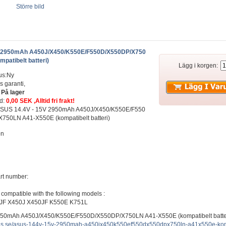
Större bild
V 2950mAh A450J/X450/K550E/F550D/X550DP/X750
patibelt batteri)
Lägg i korgen:
us:Ny
s garanti,
:
På lager
ad:
0,00 SEK ,Alltid fri frakt!
t: ASUS 14.4V - 15V 2950mAh A450J/X450/K550E/F550
750LN A41-X550E (kompatibelt batteri)
on
rt number:
o compatible with the following models :
JF X450J X450JF K550E K751L
950mAh A450J/X450/K550E/F550D/X550DP/X750LN A41-X550E (kompatibelt batte
plus.se/asus-144v-15v-2950mah-a450jx450k550ef550dx550dpx750ln-a41x550e-kompa