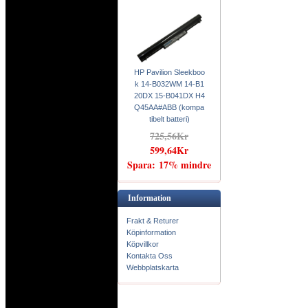
HP Pavilion Sleekboo
k 14-B032WM 14-B1
20DX 15-B041DX H4
Q45AA#ABB (kompa
tibelt batteri)
725,56Kr
599,64Kr
Spara: 17% mindre
Information
Frakt & Returer
Köpinformation
Köpvillkor
Kontakta Oss
Webbplatskarta