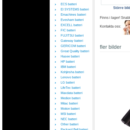
ECS batteri
Större bil
EI SYSTEMS batteri
Emachines batteri
Finns i lager! Snab
Evesham batteri
EXCELL batteri
Kontakta oss:
FIC batteri
FUJITSU batteri
Gateway batteri
GERICOM batteri
fler bilder
Great Quality batteri
Hasee batteri
HP batteri
IBM batteri
Kohjinsha batteri
Lenovo batteri
LG batteri
LifeTec batteri
Maxdata batteri
Medion batteri
Mitac batteri
Motion batteri
MSI batteri
NEC batteri
Other batteri
Packard Bell batteri