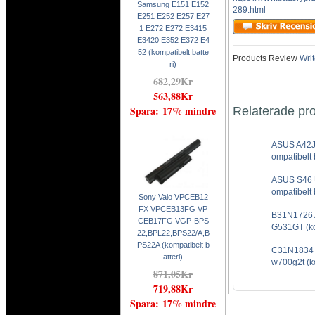
Samsung E151 E152
289.html
E251 E252 E257 E27
1 E272 E272 E3415
E3420 E352 E372 E4
52 (kompatibelt batte
Products Review
Writ
ri)
682,29Kr
563,88Kr
Spara: 17% mindre
Relaterade pr
ASUS A42J
ompatibelt b
ASUS S46 
ompatibelt b
Sony Vaio VPCEB12
FX VPCEB13FG VP
B31N1726 
CEB17FG VGP-BPS
G531GT (kom
22,BPL22,BPS22/A,B
PS22A (kompatibelt b
C31N1834 
atteri)
w700g2t (ko
871,05Kr
719,88Kr
Spara: 17% mindre