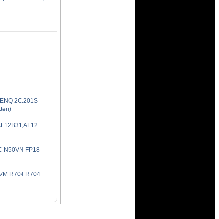
BENQ 2C.201S
eri)
AL12B31,AL12
C N50VN-FP18
VM R704 R704