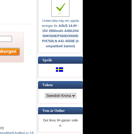
Underrätta mig om uppda
teringar för
ASUS 14.4V -
15V 2950mAh A450J/X4
50/K550E/F550D/X550D
P/X750LN A41-X550E (k
ompatibelt batteri)
Språk
Valuta
Vem är Online
Det finns 84 gäster onlin
e.
ri)
tibelt-batteri-p-16