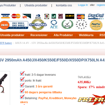
Logga In
eller
registr
ya Produkter
|
Utvalda produkter
|
kontakta oss
Utvalda produkter
Recensioner
Alla Produkter
Webbkarta
RS
US batteri
:: ASUS 14.4V - 15V 2950mAh A450J/X450/K550E/F550D/X550DP/X750LN A41-X5
15V 2950mAh A450J/X450/K550E/F550D/X550DP/X750LN A4
frakt :3-5 dagar leverans
769,41Kr
porto: fri frakt
635,88Kr
Spara: 17% mindr
Garanti:
3 års garanti
60 dagars pengarna tillbaka
Betalning:
PayPal, Kreditkort, Moneybo
okers