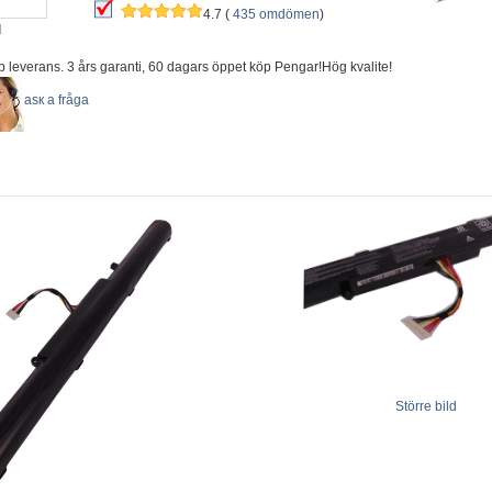
4.7 (
435 omdömen
)
d
b leverans. 3 års garanti, 60 dagars öppet köp Pengar!Hög kvalite!
аsк а fråga
Större bild