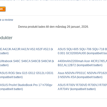
e a review
Denna produkt lades till den måndag 26 januari, 2026.
odukter
E A42JK A42JR A42JV A52 A52F A52J (k
ASUS SQU-605 SQU-706 SQU-718 
atteri)
0.001 GC02000AU00 (kompatibelt batt
Ultrabook S46C S46CA S46CB S46CM (k
4400mAh/2200mah Acer 4ICR17/65,
atteri)
B32,AL12B72 (kompatibelt batteri)
ASUS ROG Strix G15 G512 G512LI G531
Asus N50VN-FP031C N50VN-FP162
patibelt batteri)
3 N50VN-X5A (kompatibelt batteri)
ASUS ProArt StudioBook Pro 17 h700gv
ASUS R700V R700VD R700VJ R700
mpatibelt batteri)
A R704V (kompatibelt batteri)