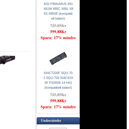
A32-F80A ASUS X61
X61W X85C X85L X8
5S X85SE (kompatib
elt batteri)
725,85Kr
599,88Kr
Spara: 17% mindre
916C7220F SQU-70
2 SQU-702 916C619
0F P32R05-14-H01
(kompatibelt batteri)
725,85Kr
599,88Kr
Spara: 17% mindre
Underrättelse