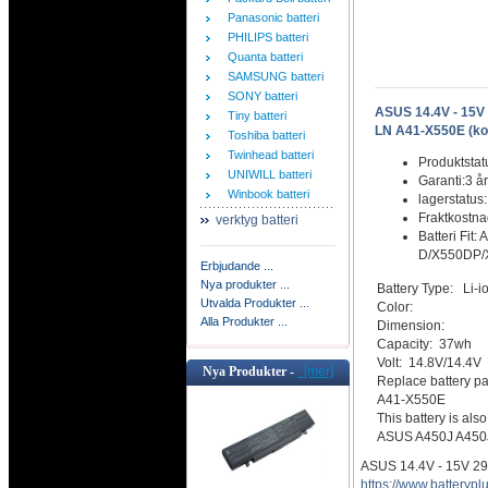
Panasonic batteri
PHILIPS batteri
Quanta batteri
SAMSUNG batteri
SONY batteri
ASUS 14.4V - 15
Tiny batteri
LN A41-X550E (kom
Toshiba batteri
Twinhead batteri
Produktstat
UNIWILL batteri
Garanti:3 år
Winbook batteri
lagerstatus
Fraktkostn
verktyg batteri
Batteri Fi
D/X550DP/X
Erbjudande ...
Nya produkter ...
Battery Type: Li-i
Utvalda Produkter ...
Color:
Alla Produkter ...
Dimension:
Capacity: 37wh
Volt: 14.8V/14.4V
Nya Produkter -
[mer]
Replace battery pa
A41-X550E
This battery is als
ASUS A450J A450
ASUS 14.4V - 15V 2
https://www.battery