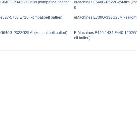
G640G-P342G32Miks (kompatibelt batter
eMachines E640G-P522G25Miks (komp
i)
e627-5750 E725 (kompatibelt batteri)
eMachines E730G-333G25Miks (kompat
G640G-P322G25Mi (kompatibelt batteri)
E-Machines E440-1434 E440-1202G1
elt batteri)