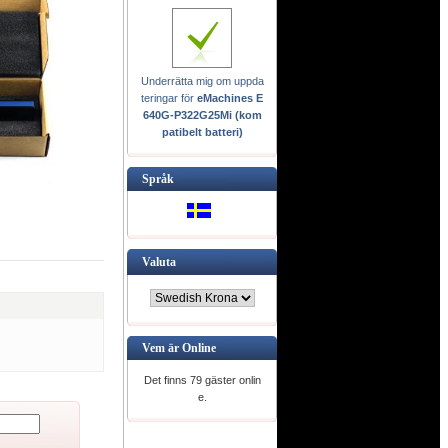
Underrätta mig om uppda
teringar för
eMachines E
640G-P322G25Mi (kom
patibelt batteri)
Språk
Valuta
Vem är Online
Det finns 79 gäster onlin
e.