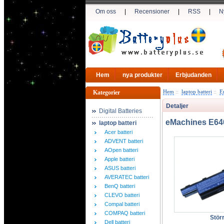
Om oss
|
Recensioner
|
RSS
|
N
Hem
nya produkter
Erbjudanden
Hem
::
laptop batteri
::
E
Kategorier
Detaljer
Digital Batteries
eMachines E640
laptop batteri
Acer batteri
ADVENT batteri
AOpen batteri
Apple batteri
ASUS batteri
AVERATEC batteri
BenQ batteri
CLEVO batteri
Compal batteri
COMPAQ batteri
Störr
Dell batteri