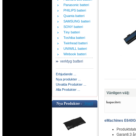
Panasonic batteri
PHILIPS batteri
Quanta batteri
SAMSUNG batteri
SONY batteri
Tiny batteri
Toshiba batteri
Twinhead batteri
UNIWILL batteri
Winbook batteri
verktyg batteri
Erbjudande ...
Nya produkter ...
Utvalda Produkter ...
Alla Produkter ...
Vänligen välj:
kapacitet:
Nya Produkter -
[mer]
eMachines E640G-
Produktstat
Garanti:3 år