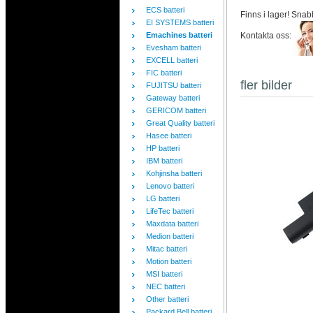
ECS batteri
Finns i lager! Snab
EI SYSTEMS batteri
Emachines batteri
Kontakta oss:
Evesham batteri
EXCELL batteri
FIC batteri
fler bilder
FUJITSU batteri
Gateway batteri
GERICOM batteri
Great Quality batteri
Hasee batteri
HP batteri
IBM batteri
Kohjinsha batteri
Lenovo batteri
LG batteri
LifeTec batteri
Maxdata batteri
Medion batteri
Mitac batteri
Motion batteri
MSI batteri
NEC batteri
Other batteri
Packard Bell batteri