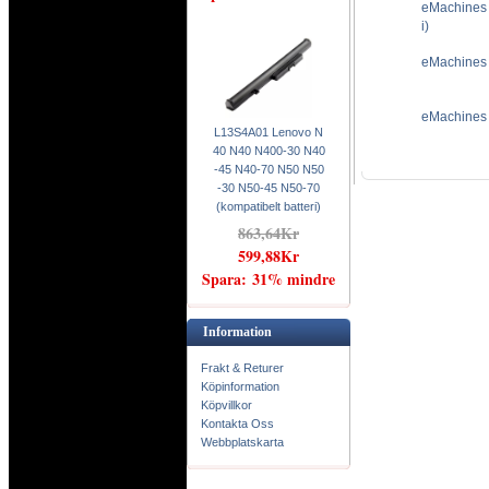
eMachines 
i)
eMachines 
eMachines 
L13S4A01 Lenovo N
40 N40 N400-30 N40
-45 N40-70 N50 N50
-30 N50-45 N50-70
(kompatibelt batteri)
863,64Kr
599,88Kr
Spara: 31% mindre
Information
Frakt & Returer
Köpinformation
Köpvillkor
Kontakta Oss
Webbplatskarta