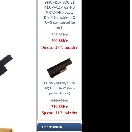
916C7620F SOU-71
4 EUP-PE1-4-22 440
0 PACKARD BELL.
B.V. MS- modele : HE
RA G (kompatibelt ba
tteri)
725,85Kr
599,88Kr
Spara: 17% mindre
MD98580(Akoya P76
18) BTP-D4BM (kom
patibelt batteri)
812,97Kr
719,88Kr
Spara: 11% mindre
Underrättelse