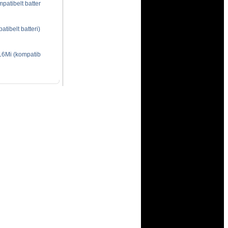
atibelt batter
ibelt batteri)
6Mi (kompatib