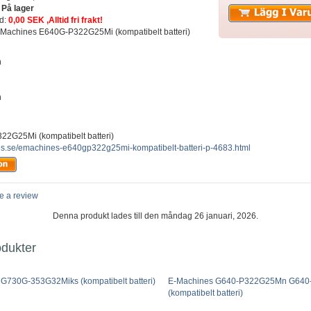
:
På lager
ad:
0,00 SEK ,Alltid fri frakt!
: eMachines E640G-P322G25Mi (kompatibelt batteri)
n
h
2G25Mi (kompatibelt batteri)
lus.se/emachines-e640gp322g25mi-kompatibelt-batteri-p-4683.html
e a review
Denna produkt lades till den måndag 26 januari, 2026.
odukter
G730G-353G32Miks (kompatibelt batteri)
E-Machines G640-P322G25Mn G64
(kompatibelt batteri)