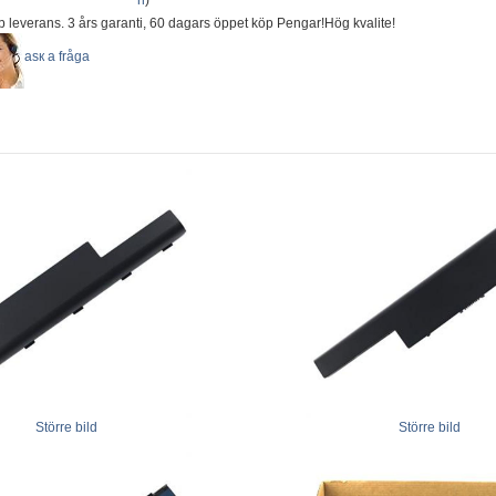
n
)
b leverans. 3 års garanti, 60 dagars öppet köp Pengar!Hög kvalite!
аsк а fråga
Större bild
Större bild