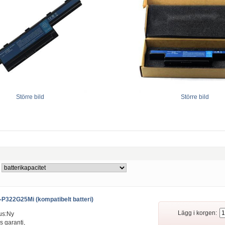
Större bild
Större bild
P322G25Mi (kompatibelt batteri)
Lägg i korgen:
us:Ny
s garanti,