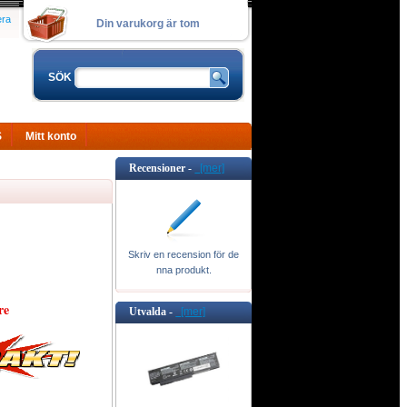
era
Din varukorg är tom
SÖK
S
Mitt konto
Recensioner -
[mer]
Skriv en recension för de
nna produkt.
re
Utvalda -
[mer]