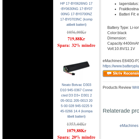
lagerstatus
HP 17-BY0626NG 17
Fraktkostn
-BY0630NG 17-BY07
Batteri Fit
00NG 17-BY0700NZ
17-BY0703NC (komp
atibelt batteri)
Battery Type: Li-io
1056,00Kr
Color:black
719,88Kr
Dimension:
Capacity:4400mA
Spara: 32% mindre
Volt:10.8V/11.1V
eMachines E640G-P32
https://www.batteryp
Neato Botvac D303
Products Review
Writ
D10 945-0367 Conne
cted D3 D3+ D301 2
05-0011 205-0013 20
5-00 028 945-0225 9
Relaterade pr
45-0266 14.4 (kompa
tibelt batteri)
1353,44Kr
eMachines 
1079,88Kr
Spara: 20% mindre