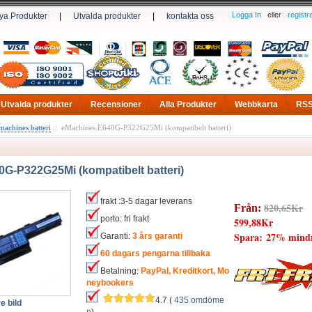
Logga In
eller
registr
ya Produkter
|
Utvalda produkter
|
kontakta oss
Utvalda produkter
Recensioner
Alla Produkter
Webbkarta
RS
machines batteri
:: eMachines E640G-P322G25Mi (kompatibelt batteri)
G-P322G25Mi (kompatibelt batteri)
frakt :3-5 dagar leverans
820,65Kr
Från:
porto: fri frakt
599,88Kr
Spara: 27% mind
Garanti:
3 års garanti
60 dagars pengarna tillbaka
Betalning:
PayPal, Kreditkort, Mo
neybookers
4.7 (
435 omdöme
e bild