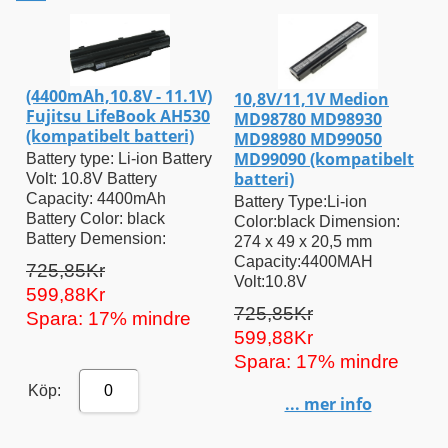
(4400mAh,10.8V - 11.1V)
10,8V/11,1V Medion
Fujitsu LifeBook AH530
MD98780 MD98930
(kompatibelt batteri)
MD98980 MD99050
MD99090 (kompatibelt
Battery type: Li-ion Battery
batteri)
Volt: 10.8V Battery
Capacity: 4400mAh
Battery Type:Li-ion
Battery Color: black
Color:black Dimension:
Battery Demension:
274 x 49 x 20,5 mm
Capacity:4400MAH
725,85Kr
Volt:10.8V
599,88Kr
725,85Kr
Spara: 17% mindre
599,88Kr
Spara: 17% mindre
Köp:
0
... mer info