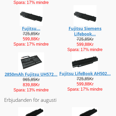
Spara: 17% mindre
Fujitsu...
Fujitsu Siemens
Lifebook...
725,85Kr
599,88Kr
725,85Kr
Spara: 17% mindre
599,88Kr
Spara: 17% mindre
Fujitsu LifeBook AH502...
2850mAh Fujitsu UH572...
725,85Kr
965,85Kr
599,88Kr
839,88Kr
Spara: 17% mindre
Spara: 13% mindre
Erbjudanden för augusti