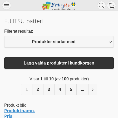
FUJITSU batteri
Filterat resultat:
Produkter startar med ...
Lägg valda produkter i kundkorgen
Visar
1
till
10
(av
100
produkter)
1
2
3
4
5
...
Produkt bild
Produktnamn-
Pris