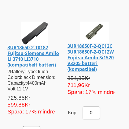
3UR18650F-2-QC12C
3UR18650-2-T0182
3UR18650F-2-QC12W
Fujitsu-Siemens Amilo
Fujitsu Amilo Si1520
Li 3710 Li3710
V3205 batteri
(kompatibelt batteri)
(kompatibel)
?Battery Type: li-ion
Color:black Dimension:
854,35Kr
Capacity:4400mAh
711,96Kr
Volt:11.1V
Spara: 17% mindre
725,85Kr
599,88Kr
Spara: 17% mindre
Köp:
0