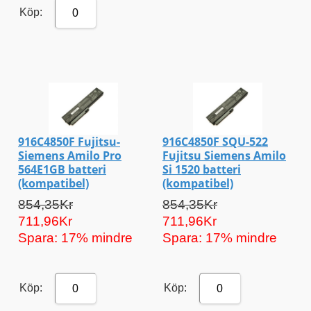
Köp:
0
916C4850F Fujitsu-
916C4850F SQU-522
Siemens Amilo Pro
Fujitsu Siemens Amilo
564E1GB batteri
Si 1520 batteri
(kompatibel)
(kompatibel)
854,35Kr
854,35Kr
711,96Kr
711,96Kr
Spara: 17% mindre
Spara: 17% mindre
Köp:
Köp:
0
0