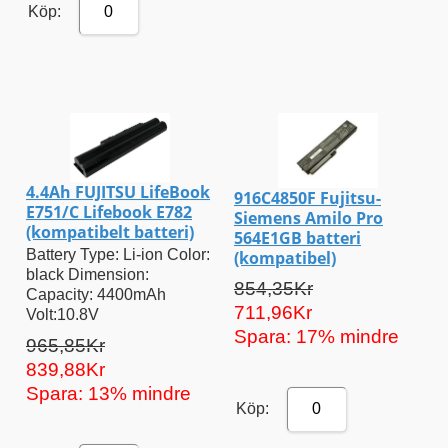
Köp:
0
4.4Ah FUJITSU LifeBook
916C4850F Fujitsu-
E751/C Lifebook E782
Siemens Amilo Pro
(kompatibelt batteri)
564E1GB batteri
Battery Type: Li-ion Color:
(kompatibel)
black Dimension:
854,35Kr
Capacity: 4400mAh
711,96Kr
Volt:10.8V
Spara: 17% mindre
965,85Kr
839,88Kr
Spara: 13% mindre
Köp:
0