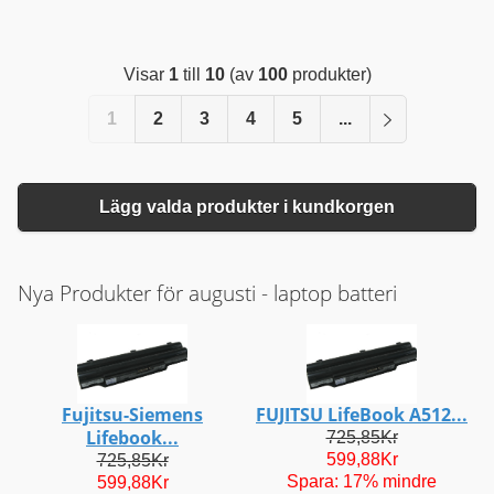
Visar
1
till
10
(av
100
produkter)
1
2
3
4
5
...
Lägg valda produkter i kundkorgen
Nya Produkter för augusti - laptop batteri
Fujitsu-Siemens
FUJITSU LifeBook A512...
Lifebook...
725,85Kr
599,88Kr
725,85Kr
Spara: 17% mindre
599,88Kr