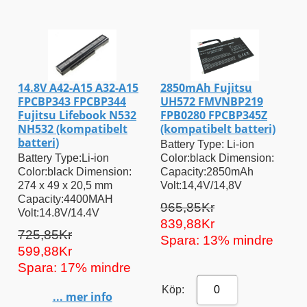
14.8V A42-A15 A32-A15
2850mAh Fujitsu
FPCBP343 FPCBP344
UH572 FMVNBP219
Fujitsu Lifebook N532
FPB0280 FPCBP345Z
NH532 (kompatibelt
(kompatibelt batteri)
batteri)
Battery Type: Li-ion
Battery Type:Li-ion
Color:black Dimension:
Color:black Dimension:
Capacity:2850mAh
274 x 49 x 20,5 mm
Volt:14,4V/14,8V
Capacity:4400MAH
965,85Kr
Volt:14.8V/14.4V
839,88Kr
725,85Kr
Spara: 13% mindre
599,88Kr
Spara: 17% mindre
Köp:
0
... mer info