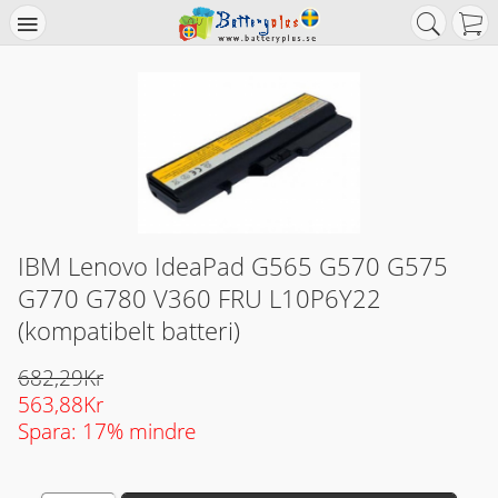
IBM Lenovo IdeaPad G565 G570 G575
G770 G780 V360 FRU L10P6Y22
(kompatibelt batteri)
682,29Kr
563,88Kr
Spara: 17% mindre