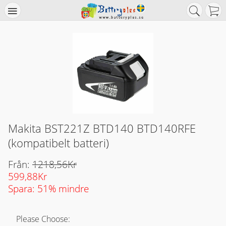
Makita BST221Z BTD140 BTD140RFE
(kompatibelt batteri)
Från:
1218,56Kr
599,88Kr
Spara: 51% mindre
Please Choose: