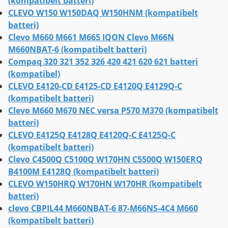
(kompatibelt batteri)
CLEVO W150 W150DAQ W150HNM (kompatibelt
batteri)
Clevo M660 M661 M665 IQON Clevo M66N
M660NBAT-6 (kompatibelt batteri)
Compaq 320 321 352 326 420 421 620 621 batteri
(kompatibel)
CLEVO E4120-CD E4125-CD E4120Q E4129Q-C
(kompatibelt batteri)
Clevo M660 M670 NEC versa P570 M370 (kompatibelt
batteri)
CLEVO E4125Q E4128Q E4120Q-C E4125Q-C
(kompatibelt batteri)
Clevo C4500Q C5100Q W170HN C5500Q W150ERQ
B4100M E4128Q (kompatibelt batteri)
CLEVO W150HRQ W170HN W170HR (kompatibelt
batteri)
clevo CBPIL44 M660NBAT-6 87-M66NS-4C4 M660
(kompatibelt batteri)