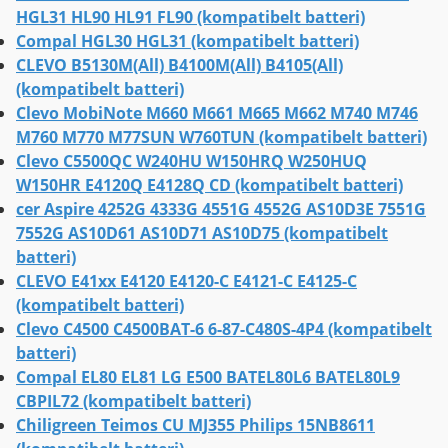
HGL31 HL90 HL91 FL90 (kompatibelt batteri)
Compal HGL30 HGL31 (kompatibelt batteri)
CLEVO B5130M(All) B4100M(All) B4105(All)
(kompatibelt batteri)
Clevo MobiNote M660 M661 M665 M662 M740 M746
M760 M770 M77SUN W760TUN (kompatibelt batteri)
Clevo C5500QC W240HU W150HRQ W250HUQ
W150HR E4120Q E4128Q CD (kompatibelt batteri)
cer Aspire 4252G 4333G 4551G 4552G AS10D3E 7551G
7552G AS10D61 AS10D71 AS10D75 (kompatibelt
batteri)
CLEVO E41xx E4120 E4120-C E4121-C E4125-C
(kompatibelt batteri)
Clevo C4500 C4500BAT-6 6-87-C480S-4P4 (kompatibelt
batteri)
Compal EL80 EL81 LG E500 BATEL80L6 BATEL80L9
CBPIL72 (kompatibelt batteri)
Chiligreen Teimos CU MJ355 Philips 15NB8611