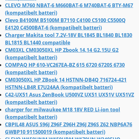
CLEVO M760 NBAT-6 M660BAT-6 M740BAT-6 BTY-M67
(kompatibelt batteri)
Clevo B4100M B5100M B7110 C4100 C5100 C5500Q
E4120 C4500BAT-6 (kompatibelt batteri)
Charger Makita tool 7.2V-18V BL1845 BL1840 BL1830
BL1815 BL1440 compatible
CM03XL CM03050XL HP Zbook 14,14 G2,15U G2
(kompatibelt batteri)
COMPAQ HP 610-VC267EA-BZ 615 6720 6720S 6730
(kompatibelt batteri)
CM03050XL HP ZBook 14 HSTNN-DB4Q 716724-421
HSTNN-LB4R E7U24AA (kompatibelt batteri)
C42-UX51 Asus ZenBook U500VZ UX51 UX51V UX51VZ
(kompatibelt batteri)
charger for milwaukee M18 18V RED Li-ion tool
(kompatibelt batteri)
CBPIL48 ASUS S96J Z96F Z96H Z96J Z96S Z62 NBP6A76
GWBP10 911500019 (kompatibelt batteri)