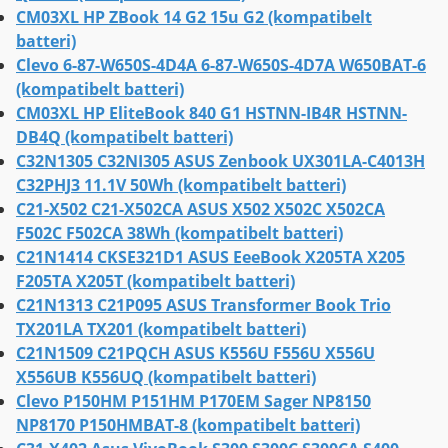
CM03XL HP ZBook 14 G2 15u G2 (kompatibelt
batteri)
Clevo 6-87-W650S-4D4A 6-87-W650S-4D7A W650BAT-6
(kompatibelt batteri)
CM03XL HP EliteBook 840 G1 HSTNN-IB4R HSTNN-
DB4Q (kompatibelt batteri)
C32N1305 C32NI305 ASUS Zenbook UX301LA-C4013H
C32PHJ3 11.1V 50Wh (kompatibelt batteri)
C21-X502 C21-X502CA ASUS X502 X502C X502CA
F502C F502CA 38Wh (kompatibelt batteri)
C21N1414 CKSE321D1 ASUS EeeBook X205TA X205
F205TA X205T (kompatibelt batteri)
C21N1313 C21P095 ASUS Transformer Book Trio
TX201LA TX201 (kompatibelt batteri)
C21N1509 C21PQCH ASUS K556U F556U X556U
X556UB K556UQ (kompatibelt batteri)
Clevo P150HM P151HM P170EM Sager NP8150
NP8170 P150HMBAT-8 (kompatibelt batteri)