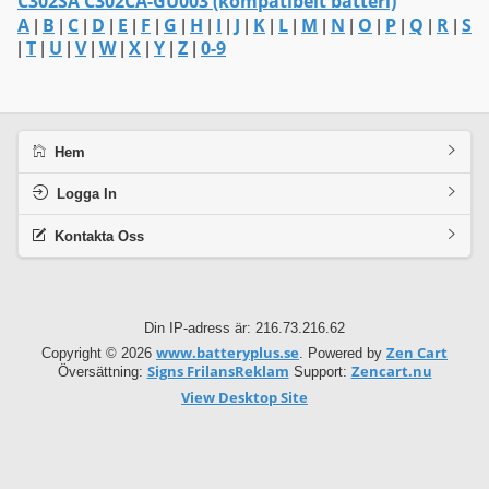
C302SA C302CA-GU003 (kompatibelt batteri)
A
B
C
D
E
F
G
H
I
J
K
L
M
N
O
P
Q
R
S
|
|
|
|
|
|
|
|
|
|
|
|
|
|
|
|
|
|
T
U
V
W
X
Y
Z
0-9
|
|
|
|
|
|
|
|
Hem
Logga In
Kontakta Oss
Din IP-adress är: 216.73.216.62
www.batteryplus.se
Zen Cart
Copyright © 2026
. Powered by
Signs FrilansReklam
Zencart.nu
Översättning:
Support:
View Desktop Site