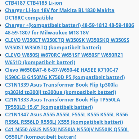
CTB4187 CTB4185 Li-ion
Charger Li-ion 18V for Makita BL1830 Makita
DC18RC compatible
Charger +(kompatibelt batteri) 48-59-1812 48-59-1806
48-59-1807 for Milwaukee M18 18V
CLEVO W350ET W350ETQ W350SK W350SKQ W350SS
W350ST W350STQ (kompatibelt batteri)
CLEVO W650SJ W670RC W651SF W650SF W650RZ1
W651D (kompatibelt batteri)
Clevo W650BAT-6 6-87-W650-4E HASEE K710C-I7
K590C-I3 G150MG K750D P5 (kompatibelt batteri)
C31N1339 Asus Transformer Book Flip tp300la
tp303ld tp300lj tp300ua (kompatibelt batteri)
C21N1333 Asus Transformer Book Flip TP550LA
TP550LD 15.6" (kompatibelt batteri)
C21N1347 Asus A555 A555L F555L K555 K555L R556
R556L R556LD R556LJ X555 (kompatibelt batteri)
C41-N550 ASUS N550J N550JA N550JV N550JK Q550L
Q550LF (kompatibelt batteri)