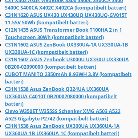
C31-X402 Asus VivoBook S300 S300C S300CA S400
S400C S400CA X402C X402CA (kompatibelt batteri)
C31N1620 ASUS UX430 UX430UQ UX430UQ-GV015T
11.55V 50Wh (kompatibelt batteri)
C12N1435 ASUS Transformer Book T100HA 2 in 1
Touchscreen 30Wh (kompatibelt batteri)
C31N1602 ASUS ZenBook UX330UA-1A UX330UA-1B
UX330UA-1C (kompatibelt batteri)
C31N1602 ASUS Zenbook U3000U UX330U UX330UA
0B200-02090000 (kompatibelt batteri)
CUBOT MANITO 2350mAh 8.93WH 3.8V (kompatibelt
batteri)
C31N1538 Asus ZenBook Q324UA UX360UA
UX360UA-C4010T 0B20002080000 (kompatibelt
batteri)
Clevo W350ET W355SS Schenker XMG A503 A522
A523 Gigabyte P2742 (kompatibelt batteri)
C31N1538 Asus ZenBook UX360UA UX360UA-1A
UX360UA-1B UX360UA-1C (kompatibelt batteri)