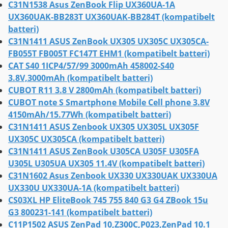
C31N1538 Asus ZenBook Flip UX360UA-1A
UX360UAK-BB283T UX360UAK-BB284T (kompatibelt
batteri)
C31N1411 ASUS ZenBook UX305 UX305C UX305CA-
FB055T FB005T FC147T EHM1 (kompatibelt batteri)
CAT S40 1ICP4/57/99 3000mAh 458002-S40
3.8V,3000mAh (kompatibelt batteri)
CUBOT R11 3.8 V 2800mAh (kompatibelt batteri)
CUBOT note S Smartphone Mobile Cell phone 3.8V
4150mAh/15.77Wh (kompatibelt batteri)
C31N1411 ASUS Zenbook UX305 UX305L UX305F
UX305C UX305CA (kompatibelt batteri)
C31N1411 ASUS ZenBook U305CA U305F U305FA
U305L U305UA UX305 11.4V (kompatibelt batteri)
C31N1602 Asus Zenbook UX330 UX330UAK UX330UA
UX330U UX330UA-1A (kompatibelt batteri)
CS03XL HP EliteBook 745 755 840 G3 G4 ZBook 15u
G3 800231-141 (kompatibelt batteri)
C11P1502 ASUS ZenPad 10,Z300C,P023,ZenPad 10.1