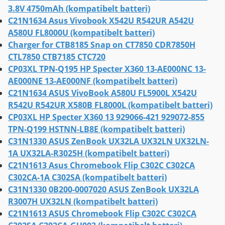
3.8V 4750mAh (kompatibelt batteri)
C21N1634 Asus Vivobook X542U R542UR A542U
A580U FL8000U (kompatibelt batteri)
Charger for CTB8185 Snap on CT7850 CDR7850H
CTL7850 CTB7185 CTC720
CP03XL TPN-Q195 HP Specter X360 13-AE000NC 13-
AE000NE 13-AE000NF (kompatibelt batteri)
C21N1634 ASUS VivoBook A580U FL5900L X542U
R542U R542UR X580B FL8000L (kompatibelt batteri)
CP03XL HP Specter X360 13 929066-421 929072-855
TPN-Q199 HSTNN-LB8E (kompatibelt batteri)
C31N1330 ASUS ZenBook UX32LA UX32LN UX32LN-
1A UX32LA-R3025H (kompatibelt batteri)
C21N1613 Asus Chromebook Flip C302C C302CA
C302CA-1A C302SA (kompatibelt batteri)
C31N1330 0B200-0007020 ASUS ZenBook UX32LA
R3007H UX32LN (kompatibelt batteri)
C21N1613 ASUS Chromebook Flip C302C C302CA