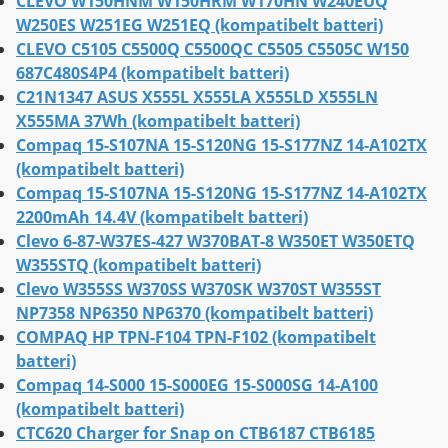
CLEVO W150HNM W150HRM W170HN W240EUQ
W250ES W251EG W251EQ (kompatibelt batteri)
CLEVO C5105 C5500Q C5500QC C5505 C5505C W150
687C480S4P4 (kompatibelt batteri)
C21N1347 ASUS X555L X555LA X555LD X555LN
X555MA 37Wh (kompatibelt batteri)
Compaq 15-S107NA 15-S120NG 15-S177NZ 14-A102TX
(kompatibelt batteri)
Compaq 15-S107NA 15-S120NG 15-S177NZ 14-A102TX
2200mAh 14.4V (kompatibelt batteri)
Clevo 6-87-W37ES-427 W370BAT-8 W350ET W350ETQ
W355STQ (kompatibelt batteri)
Clevo W355SS W370SS W370SK W370ST W355ST
NP7358 NP6350 NP6370 (kompatibelt batteri)
COMPAQ HP TPN-F104 TPN-F102 (kompatibelt
batteri)
Compaq 14-S000 15-S000EG 15-S000SG 14-A100
(kompatibelt batteri)
CTC620 Charger for Snap on CTB6187 CTB6185