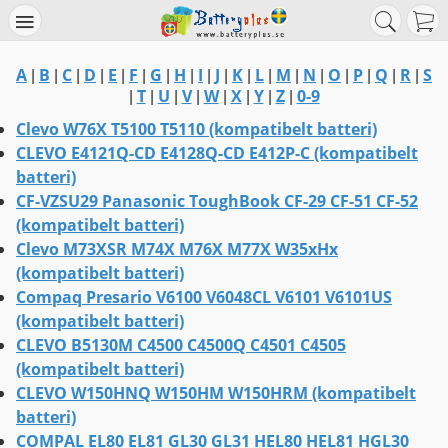
A
B
C
D
E
F
G
H
I
J
K
L
M
N
O
P
Q
R
S
|
|
|
|
|
|
|
|
|
|
|
|
|
|
|
|
|
|
T
U
V
W
X
Y
Z
0-9
|
|
|
|
|
|
|
|
Clevo W76X T5100 T5110 (kompatibelt batteri)
CLEVO E4121Q-CD E4128Q-CD E412P-C (kompatibelt
batteri)
CF-VZSU29 Panasonic ToughBook CF-29 CF-51 CF-52
(kompatibelt batteri)
Clevo M73XSR M74X M76X M77X W35xHx
(kompatibelt batteri)
Compaq Presario V6100 V6048CL V6101 V6101US
(kompatibelt batteri)
CLEVO B5130M C4500 C4500Q C4501 C4505
(kompatibelt batteri)
CLEVO W150HNQ W150HM W150HRM (kompatibelt
batteri)
COMPAL EL80 EL81 GL30 GL31 HEL80 HEL81 HGL30