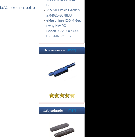
G...
Vac (kompatibelt b
25V 5000mAh Garden
a 04025-20 8838...
eMaschines E-644 Gat
eway NV49C...
Bosch 9,6V 26073000
02 -2607335176...
Recensioner -
[mer]
)
..
Erbjudande -
[mer]