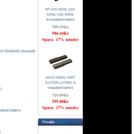
HP G62-A32SL,G62-
A34SL,G62-A36SL
(kompatibelt batteri)
709,59Kr
586,44Kr
Spara: 17% mindre
-ion 6040mAh (kompati
ASUS X5MSV X5MT
A L07205 L072051 (k
ompatibelt batteri)
)
725,85Kr
599,88Kr
Spara: 17% mindre
elt batteri)
Utvalda -
[mer]
)