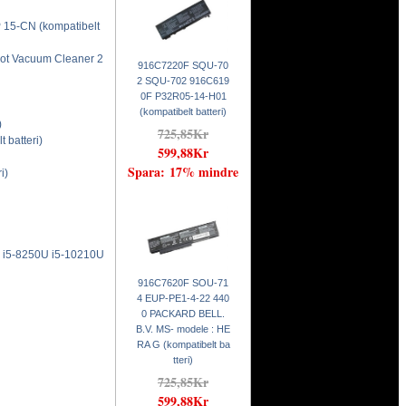
15-CN (kompatibelt
t Vacuum Cleaner 2
916C7220F SQU-70
2 SQU-702 916C619
0F P32R05-14-H01
(kompatibelt batteri)
)
725,85Kr
batteri)
599,88Kr
Spara: 17% mindre
i)
 i5-8250U i5-10210U
916C7620F SOU-71
4 EUP-PE1-4-22 440
0 PACKARD BELL.
B.V. MS- modele : HE
RA G (kompatibelt ba
tteri)
725,85Kr
599,88Kr