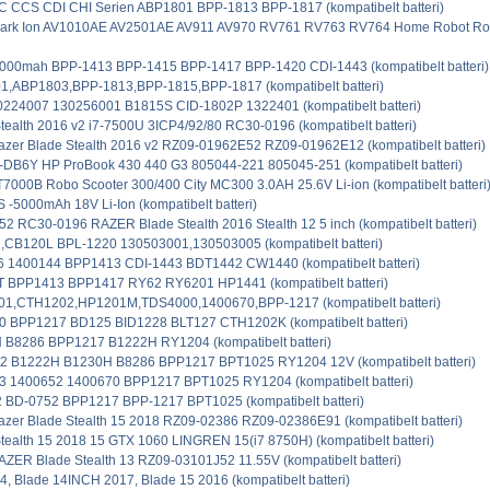
C CCS CDI CHI Serien ABP1801 BPP-1813 BPP-1817 (kompatibelt batteri)
rk Ion AV1010AE AV2501AE AV911 AV970 RV761 RV763 RV764 Home Robot Robo
3000mah BPP-1413 BPP-1415 BPP-1417 BPP-1420 CDI-1443 (kompatibelt batteri)
1,ABP1803,BPP-1813,BPP-1815,BPP-1817 (kompatibelt batteri)
0224007 130256001 B1815S CID-1802P 1322401 (kompatibelt batteri)
tealth 2016 v2 i7-7500U 3ICP4/92/80 RC30-0196 (kompatibelt batteri)
er Blade Stealth 2016 v2 RZ09-01962E52 RZ09-01962E12 (kompatibelt batteri)
B6Y HP ProBook 430 440 G3 805044-221 805045-251 (kompatibelt batteri)
00B Robo Scooter 300/400 City MC300 3.0AH 25.6V Li-ion (kompatibelt batteri
-5000mAh 18V Li-Ion (kompatibelt batteri)
 RC30-0196 RAZER Blade Stealth 2016 Stealth 12 5 inch (kompatibelt batteri)
,CB120L BPL-1220 130503001,130503005 (kompatibelt batteri)
6 1400144 BPP1413 CDI-1443 BDT1442 CW1440 (kompatibelt batteri)
T BPP1413 BPP1417 RY62 RY6201 HP1441 (kompatibelt batteri)
1,CTH1202,HP1201M,TDS4000,1400670,BPP-1217 (kompatibelt batteri)
0 BPP1217 BD125 BID1228 BLT127 CTH1202K (kompatibelt batteri)
 B8286 BPP1217 B1222H RY1204 (kompatibelt batteri)
2 B1222H B1230H B8286 BPP1217 BPT1025 RY1204 12V (kompatibelt batteri)
3 1400652 1400670 BPP1217 BPT1025 RY1204 (kompatibelt batteri)
 BD-0752 BPP1217 BPP-1217 BPT1025 (kompatibelt batteri)
er Blade Stealth 15 2018 RZ09-02386 RZ09-02386E91 (kompatibelt batteri)
tealth 15 2018 15 GTX 1060 LINGREN 15(i7 8750H) (kompatibelt batteri)
ER Blade Stealth 13 RZ09-03101J52 11.55V (kompatibelt batteri)
4, Blade 14INCH 2017, Blade 15 2016 (kompatibelt batteri)