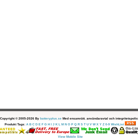
Copyright © 2005-2026 By
batteryplus.se
Med ensamrätt. användaravtal och integritetspolic
Produkt Tags:
A
B
C
D
E
F
G
H
I
J
K
L
M
N
O
P
Q
R
S
T
U
V
W
X
Y
Z
0-9
WishList
View Mobile Site