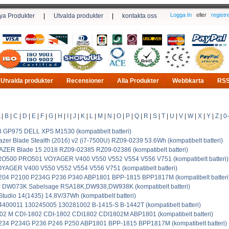
Logga In
eller
registr
ya Produkter
|
Utvalda produkter
|
kontakta oss
Utvalda produkter
Recensioner
Alla Produkter
Webbkarta
RS
|
B
|
C
|
D
|
E
|
F
|
G
|
H
|
I
|
J
|
K
|
L
|
M
|
N
|
O
|
P
|
Q
|
R
|
S
|
T
|
U
|
V
|
W
|
X
|
Y
|
Z
|
0
GP975 DELL XPS M1530 (kompatibelt batteri)
er Blade Stealth (2016) v2 (i7-7500U) RZ09-0239 53.6Wh (kompatibelt batteri)
ZER Blade 15 2018 RZ09-02385 RZ09-02386 (kompatibelt batteri)
O500 PRO501 VOYAGER V400 V550 V552 V554 V556 V751 (kompatibelt batteri)
YAGER V400 V550 V552 V554 V556 V751 (kompatibelt batteri)
204 P2100 P234G P236 P340 ABP1801 BPP-1815 BPP1817M (kompatibelt batteri
er DW073K Sabelsage RSA18K,DW938,DW938K (kompatibelt batteri)
udio 14(1435) 14.8V/37Wh (kompatibelt batteri)
4400011 130245005 130281002 B-1415-S B-1442T (kompatibelt batteri)
02 M CDI-1802 CDI-1802 CDI1802 CDI1802M ABP1801 (kompatibelt batteri)
234 P234G P236 P246 P250 ABP1801 BPP-1815 BPP1817M (kompatibelt batteri)