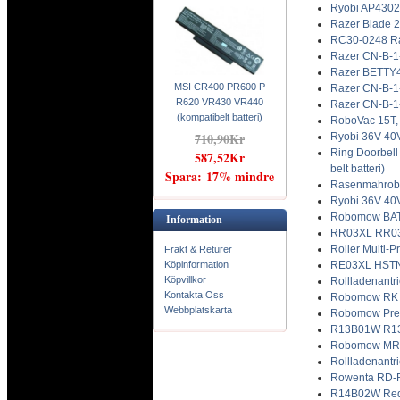
Ryobi AP4302
Razer Blade 2
RC30-0248 Ra
Razer CN-B-1-
Razer BETTY4-
MSI CR400 PR600 P
Razer CN-B-1-
R620 VR430 VR440
Razer CN-B-1
(kompatibelt batteri)
RoboVac 15T, 
710,90Kr
Ryobi 36V 40
Ring Doorbell
587,52Kr
belt batteri)
Spara: 17% mindre
Rasenmahrobot
Ryobi 36V 40
Robomow BAT6
Information
RR03XL RR030
Roller Multi-
Frakt & Returer
Köpinformation
RE03XL HSTNN
Köpvillkor
Rollladenantr
Kontakta Oss
Robomow RK 1
Webbplatskarta
Robomow Prem
R13B01W R13B
Robomow MRK6
Rollladenantr
Rowenta RD-R
R14B02W Redmi