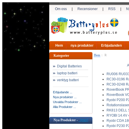
Om oss
|
Recensioner
|
RSS
|
N
Hem
nya produkter
Erbjudanden
Hem
:: R
Kategorier
A
Digital Batteries
laptop batteri
RU006 RU033 
RC30-0196 Raz
verktyg batteri
RC30-0248 RA
RoverBook PR
Erbjudande ...
RoverBook VO
Nya produkter ...
Ryobi P200 P
Utvalda Produkter ...
Rotationslas
Alla Produkter ...
RK813 DELL St
RYOBI 14.4V 
Nya Produkter -
[mer]
Ryobi CDA 18
Ryobi P230 P