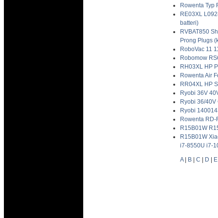
Rowenta Typ 
RE03XL L0928
batteri)
RVBAT850 Sh
Prong Plugs (k
RoboVac 11 1
Robomow RS63
RH03XL HP Pr
Rowenta Air 
RR04XL HP Sp
Ryobi 36V 40
Ryobi 36/40V
Ryobi 140014
Rowenta RD-R
R15B01W R15BO
R15B01W Xiao
i7-8550U i7-1
A
|
B
|
C
|
D
|
E