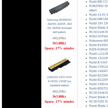
Ryobi BID CC
RVBAT850 Sha
atteri)
Ryobi 14,4V 
Ryobi ABP180
Samsung NP300V4Z
Ryobi 18V 13
-A02VN,-A03VE,-A03
Razer Blade S
VN,-A04VN (kompati
RC30-0196 Raz
belt batteri)
RO04 HSTNN-D
682,29Kr
Robomow BAT70
563,88Kr
Ryobi R18SDS 
Spara: 17% mindre
RZ09-01962E52
Ryobi L1212R
Ryobi 131116
Ryobi B-1442
Ryobi CHD120
Ryobi 140067
Ryobi B1230H
LENOVO V470 V470
Ryobi B1220F
A V470G V470P (ko
Ryobi 140014
mpatibelt batteri)
Ryobi BD0752
682,29Kr
RC30-0248 Raz
563,88Kr
Razer Blade S
Spara: 17% mindre
RC30-0281 RAZ
Razer Blade 1