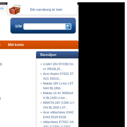
era
Din varukorg är tom
SÖK
S
Mitt konto
Bästsäljare
4.0AH 18V RYOBI On
-9
e+ RB18L25...
Acer Aspire 5742G 57
41G 5551G...
Makita 18V Li-Ion LXT
5AH BL1850...
Makita 14.4V 3000mA
H BL1430 Li-ion...
)
MAKITA 18V 3.0Ah LI-I
ON BL1830 LXT...
Acer eMachines E442
E443 E529 E530...
eMachines E732G G6
40G G730G G730Z