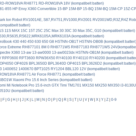
RD-ROW18VA RH8771 RD-ROW18VA 18V (kompatibelt batteri)
1-855 HP Envy X360 Convertible 15-BP 15M-BP 15-BQ 15M-BQ 15M-CP 15Z-CP 
ark Ion Robot RV1001AE, S87,RV751,RV1000,RV2001 RV2001WD,R3Z,R4Z Robo
ompatibelt batteri)
1S 11S MAX 15C 15T 25C 25C Max 30 30C 30 Max 35C, G10 (kompatibelt batteri)
0,RS635,RS622,MRK6105A,MRK6103A (kompatibelt batteri)
oBook 430 440 450 630 650 G8 HSTNN-OB1T HSTNN-DB0B (kompatibelt batteri
Force Extreme RH877101 8M 0 RH8771WS RH877183 RH8771WS 24V(kompatibelt 
ectre X360 13-aw 13-aw0000 13-aw0023dx HSTNN-OB1M (kompatibelt batteri)
V RPP3600 RPT3600 RPW36X50 RY40100 RY40110 RY40200 (kompatibelt batter
 OP4050 OP4026 BPL3650D BPL3640D OP4015 BPL3626D2 (kompatibelt batteri)
3 1400652 1400670 BPT1025 RY1204 BBL120 12V (kompatibelt batteri)
OW18VA RH8771 Air Force RH8771 (kompatibelt batteri)
1W Xiaomi Pro 15.6 Inch Series (kompatibelt batteri)
mi Mi Notebook Pro 15.6-inch GTX Timi TM1701 MX150 MX250 MX350 i3-8130U
0510U (kompatibelt batteri)
|
F
|
G
|
H
|
I
|
J
|
K
|
L
|
M
|
N
|
O
|
P
|
Q
|
R
|
S
|
T
|
U
|
V
|
W
|
X
|
Y
|
Z
|
0-9