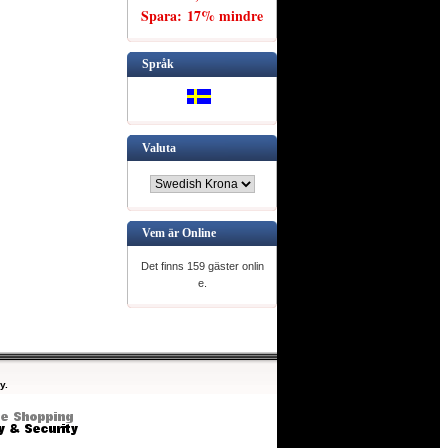
Spara: 17% mindre
Språk
Valuta
Vem är Online
Det finns 159 gäster onlin
e.
y.