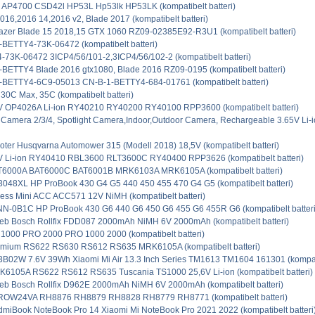
 AP4700 CSD42l HP53L Hp53lk HP53LK (kompatibelt batteri)
016,2016 14,2016 v2, Blade 2017 (kompatibelt batteri)
zer Blade 15 2018,15 GTX 1060 RZ09-02385E92-R3U1 (kompatibelt batteri)
BETTY4-73K-06472 (kompatibelt batteri)
73K-06472 3ICP4/56/101-2,3ICP4/56/102-2 (kompatibelt batteri)
BETTY4 Blade 2016 gtx1080, Blade 2016 RZ09-0195 (kompatibelt batteri)
-BETTY4-6C9-05013 CN-B-1-BETTY4-684-01761 (kompatibelt batteri)
30C Max, 35C (kompatibelt batteri)
V OP4026A Li-ion RY40210 RY40200 RY40100 RPP3600 (kompatibelt batteri)
 Camera 2/3/4, Spotlight Camera,Indoor,Outdoor Camera, Rechargeable 3.65V Li
er Husqvarna Automower 315 (Modell 2018) 18,5V (kompatibelt batteri)
V Li-ion RY40410 RBL3600 RLT3600C RY40400 RPP3626 (kompatibelt batteri)
000A BAT6000C BAT6001B MRK6103A MRK6105A (kompatibelt batteri)
48XL HP ProBook 430 G4 G5 440 450 455 470 G4 G5 (kompatibelt batteri)
Press Mini ACC ACC571 12V NiMH (kompatibelt batteri)
-0B1C HP ProBook 430 G6 440 G6 450 G6 455 G6 455R G6 (kompatibelt batteri
ieb Bosch Rollfix FDD087 2000mAh NiMH 6V 2000mAh (kompatibelt batteri)
000 PRO 2000 PRO 1000 2000 (kompatibelt batteri)
ium RS622 RS630 RS612 RS635 MRK6105A (kompatibelt batteri)
02W 7.6V 39Wh Xiaomi Mi Air 13.3 Inch Series TM1613 TM1604 161301 (kompatib
105A RS622 RS612 RS635 Tuscania TS1000 25,6V Li-ion (kompatibelt batteri)
ieb Bosch Rollfix D962E 2000mAh NiMH 6V 2000mAh (kompatibelt batteri)
OW24VA RH8876 RH8879 RH8828 RH8779 RH8771 (kompatibelt batteri)
Book NoteBook Pro 14 Xiaomi Mi NoteBook Pro 2021 2022 (kompatibelt batteri