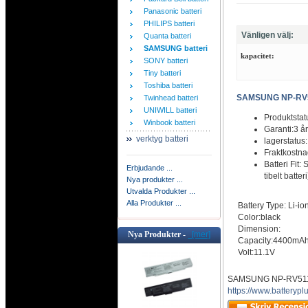
Panasonic batteri
PHILIPS batteri
Vänligen välj:
Quanta batteri
SAMSUNG batteri
kapacitet:
SONY batteri
Tiny batteri
Toshiba batteri
SAMSUNG NP-RV51
Twinhead batteri
UNIWILL batteri
Produktstat
Winbook batteri
Garanti:3 år
verktyg batteri
lagerstatus
Fraktkostn
Batteri F
Erbjudande ...
tibelt batteri
Nya produkter ...
Utvalda Produkter ...
Alla Produkter ...
Battery Type: Li-io
Color:black
Dimension:
Nya Produkter -
[mer]
Capacity:4400mA
Volt:11.1V
SAMSUNG NP-RV511-A
https://www.batteryp