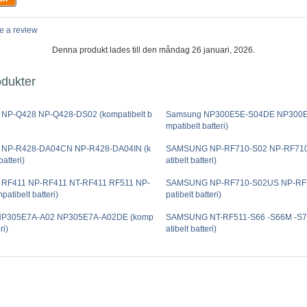
e a review
Denna produkt lades till den måndag 26 januari, 2026.
odukter
P-Q428 NP-Q428-DS02 (kompatibelt b
Samsung NP300E5E-S04DE NP300E
mpatibelt batteri)
NP-R428-DA04CN NP-R428-DA04IN (k
SAMSUNG NP-RF710-S02 NP-RF710
atteri)
atibelt batteri)
F411 NP-RF411 NT-RF411 RF511 NP-
SAMSUNG NP-RF710-S02US NP-RF7
atibelt batteri)
patibelt batteri)
NP305E7A-A02 NP305E7A-A02DE (komp
SAMSUNG NT-RF511-S66 -S66M -S7
ri)
atibelt batteri)