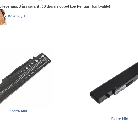
n
)
b leverans. 3 års garanti, 60 dagars öppet köp Pengar!Hög kvalite!
аsк а fråga
Större bild
Större bild