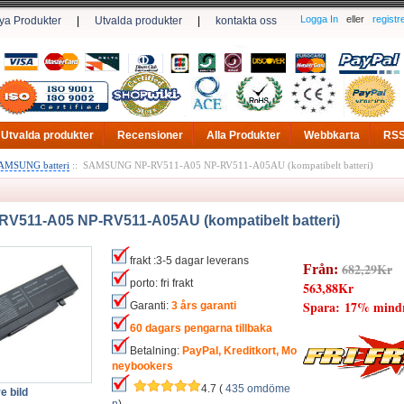
Logga In
eller
registr
ya Produkter
|
Utvalda produkter
|
kontakta oss
Utvalda produkter
Recensioner
Alla Produkter
Webbkarta
RS
AMSUNG batteri
:: SAMSUNG NP-RV511-A05 NP-RV511-A05AU (kompatibelt batteri)
511-A05 NP-RV511-A05AU (kompatibelt batteri)
frakt :3-5 dagar leverans
682,29Kr
Från:
porto: fri frakt
563,88Kr
Spara: 17% mind
Garanti:
3 års garanti
60 dagars pengarna tillbaka
Betalning:
PayPal, Kreditkort, Mo
neybookers
4.7 (
435 omdöme
e bild