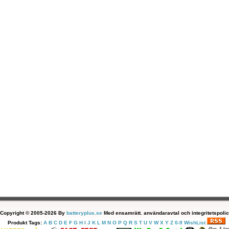
Copyright © 2005-2026 By
batteryplus.se
Med ensamrätt. användaravtal och integritetspolic
Produkt Tags:
A
B
C
D
E
F
G
H
I
J
K
L
M
N
O
P
Q
R
S
T
U
V
W
X
Y
Z
0-9
WishList