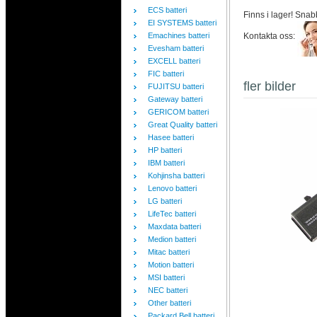
ECS batteri
Finns i lager! Snab
EI SYSTEMS batteri
Emachines batteri
Kontakta oss:
Evesham batteri
EXCELL batteri
FIC batteri
fler bilder
FUJITSU batteri
Gateway batteri
GERICOM batteri
Great Quality batteri
Hasee batteri
HP batteri
IBM batteri
Kohjinsha batteri
Lenovo batteri
LG batteri
LifeTec batteri
Maxdata batteri
Medion batteri
Mitac batteri
Motion batteri
MSI batteri
NEC batteri
Other batteri
Packard Bell batteri