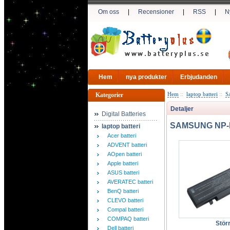
Om oss
|
Recensioner
|
RSS
|
N
Hem
nya produkter
Erbjudanden
Hem
::
laptop batteri
::
S
Kategorier
Detaljer
Digital Batteries
SAMSUNG NP-RV
laptop batteri
Acer batteri
ADVENT batteri
AOpen batteri
Apple batteri
ASUS batteri
AVERATEC batteri
BenQ batteri
CLEVO batteri
Compal batteri
COMPAQ batteri
Störr
Dell batteri