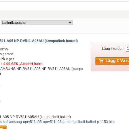
1-A05 NP-RV511-A05AU (kompatibelt batteri)
Lägg i korgen:
us:Ny
s garanti,
:
På lager
ad:
0,00 SEK ,Alltid fri frakt!
it: SAMSUNG NP-RV511-A05 NP-RV511-A05AU (kompa
)
n
h
05 NP-RV511-A05AU (kompatibelt batteri)
lus.se/samsung-nprv511a05-nprv511a05au-kompatibelt-batteri-p-1153.html