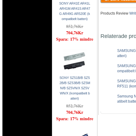
SONY AR41E AR41L
AR41M AR41S AR47
Products Review
Writ
G AR49G AR520E (k
ompatibelt batteri)
852,76Kr
704,76Kr
Relaterade pr
Spara: 17% mindre
SAMSUNG N
atteri)
SAMSUNG 
ompatibelt b
SONY SZ51B/B SZ5
SAMSUNG R
2B/B SZ53B/B SZ5M
RF511 (komp
N/B SZ5VN/X SZ5V
WN/X (kompatibelt b
Samsung 
atteri)
atibelt batte
852,76Kr
704,76Kr
Spara: 17% mindre