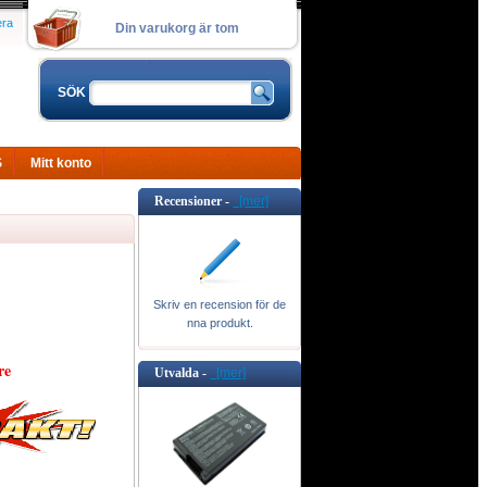
era
Din varukorg är tom
SÖK
S
Mitt konto
Recensioner -
[mer]
Skriv en recension för de
nna produkt.
re
Utvalda -
[mer]