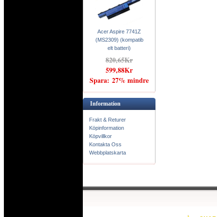
Acer Aspire 7741Z
(MS2309) (kompatib
elt batteri)
820,65Kr
599,88Kr
Spara: 27% mindre
Information
Frakt & Returer
Köpinformation
Köpvillkor
Kontakta Oss
Webbplatskarta