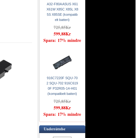
A32-F80A ASUS X61
X61W X85C X85L X8
5S X85SE (kompatib
elt batteri)
725,85Kr
599,88Kr
Spara: 17% mindre
916C7220F SQU-70
2 SQU-702 916C619
0F P32R05-14-H01
(kompatibelt batteri)
725,85Kr
599,88Kr
Spara: 17% mindre
Underrättelse