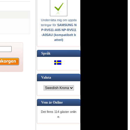
Underrätta mig om uppda
teringar för
SAMSUNG N
P-RV511-A05 NP-RV511
-A05AU (kompatibelt b
atteri)
Språk
Valuta
Vem är Online
Det finns 114 gäster onlin
e.