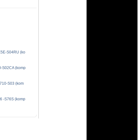
5E-S04RU (ko
-S02CA (komp
10-S03 (kom
6 -S76S (komp