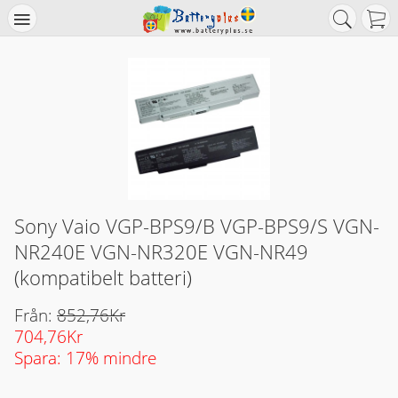
Sony Vaio VGP-BPS9/B VGP-BPS9/S VGN-
NR240E VGN-NR320E VGN-NR49
(kompatibelt batteri)
Från:
852,76Kr
704,76Kr
Spara: 17% mindre