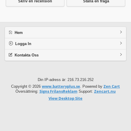
Skriv en recension
Ställa en fråga
Hem
Logga In
Kontakta Oss
Din IP-adress är: 216.73.216.252
www.batteryplus.se
Zen Cart
Copyright © 2026
. Powered by
Signs FrilansReklam
Zencart.nu
Översättning:
Support:
View Desktop Site