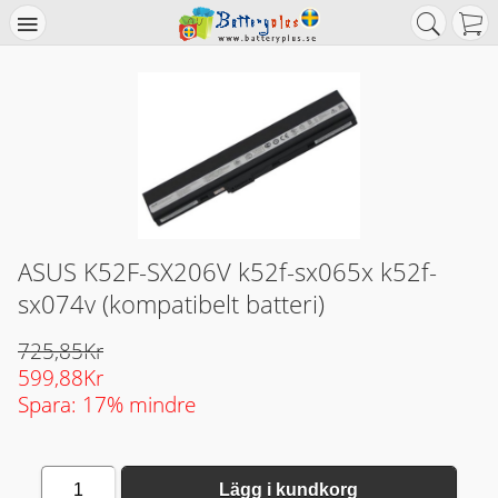
ASUS K52F-SX206V k52f-sx065x k52f-
sx074v (kompatibelt batteri)
725,85Kr
599,88Kr
Spara: 17% mindre
1
Lägg i kundkorg