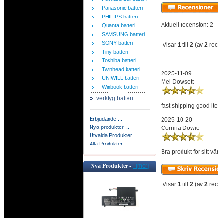
Panasonic batteri
PHILIPS batteri
Aktuell recension: 2
Quanta batteri
SAMSUNG batteri
SONY batteri
Visar
1
till
2
(av
2
rec
Tiny batteri
Toshiba batteri
Twinhead batteri
2025-11-09
UNIWILL batteri
Mel Dowsett
Winbook batteri
verktyg batteri
fast shipping good it
Erbjudande ...
2025-10-20
Nya produkter ...
Corrina Dowie
Utvalda Produkter ...
Alla Produkter ...
Bra produkt för sitt v
Nya Produkter -
[mer]
Visar
1
till
2
(av
2
rec