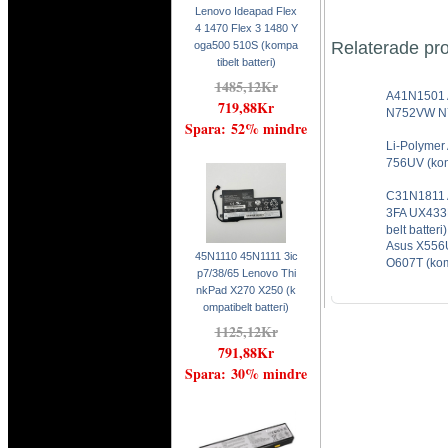
Lenovo Ideapad Flex
4 1470 Flex 3 1480 Y
Relaterade pr
oga500 510S (kompa
tibelt batteri)
1485,12Kr
A41N1501
719,88Kr
N752VW N75
Spara: 52% mindre
Li-Polyme
756UV (komp
C31N1811 
3FA UX433
belt batteri)
Asus X55
45N1110 45N1111 3ic
O607T (komp
p7/38/65 Lenovo Thi
nkPad X270 X250 (k
ompatibelt batteri)
1125,12Kr
791,88Kr
Spara: 30% mindre