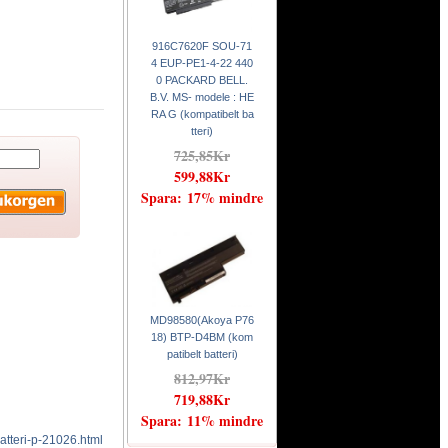
916C7620F SOU-71
4 EUP-PE1-4-22 440
0 PACKARD BELL.
B.V. MS- modele : HE
RA G (kompatibelt ba
tteri)
725,85Kr
599,88Kr
Spara: 17% mindre
MD98580(Akoya P76
18) BTP-D4BM (kom
patibelt batteri)
812,97Kr
719,88Kr
Spara: 11% mindre
tteri-p-21026.html