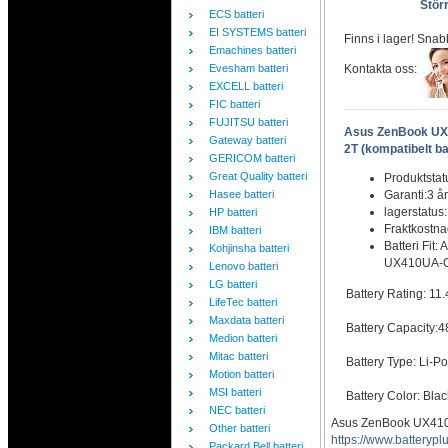
Störr
ECS batteri
EI SYSTEMS batteri
Finns i lager! Snab
Emachines batteri
Evesham batteri
Kontakta oss:
EXCELL batteri
FIC batteri
FUJITSU batteri
Asus ZenBook U
Gateway batteri
2T (kompatibelt ba
GERICOM batteri
Great Quality batteri
Produktstat
Hasee batteri
Garanti:3 år
lagerstatus
HP batteri
Fraktkostn
IBM batteri
Batteri Fi
Kohjinsha batteri
UX410UA-GV
Lenovo batteri
LG batteri
Battery Rating: 11
LifeTec batteri
Maxdata batteri
Battery Capacity:
Medion batteri
Mitac batteri
Battery Type: Li-P
Motion batteri
MSI batteri
Battery Color: Bla
NEC batteri
Asus ZenBook UX410
Other batteri
https://www.battery
Packard Bell batteri