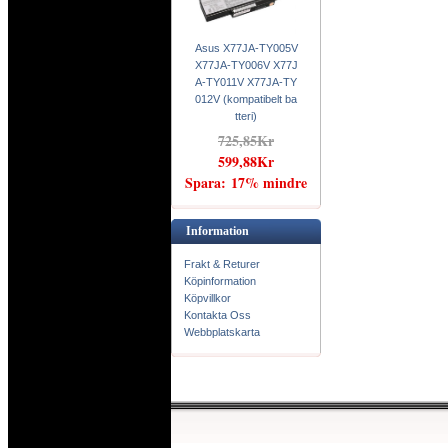
Asus X77JA-TY005V
X77JA-TY006V X77J
A-TY011V X77JA-TY
012V (kompatibelt ba
tteri)
725,85Kr
599,88Kr
Spara: 17% mindre
Information
Frakt & Returer
Köpinformation
Köpvillkor
Kontakta Oss
Webbplatskarta