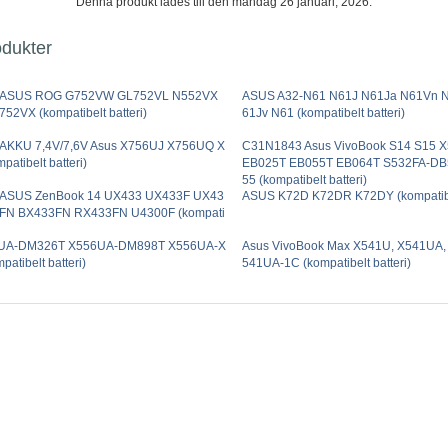
Denna produkt lades till den måndag 26 januari, 2026.
odukter
 ASUS ROG G752VW GL752VL N552VX
ASUS A32-N61 N61J N61Ja N61Vn 
2VX (kompatibelt batteri)
61Jv N61 (kompatibelt batteri)
r AKKU 7,4V/7,6V Asus X756UJ X756UQ X
C31N1843 Asus VivoBook S14 S15 
atibelt batteri)
EB025T EB055T EB064T S532FA-DB
55 (kompatibelt batteri)
ASUS ZenBook 14 UX433 UX433F UX43
ASUS K72D K72DR K72DY (kompatibel
FN BX433FN RX433FN U4300F (kompati
6UA-DM326T X556UA-DM898T X556UA-X
Asus VivoBook Max X541U, X541UA,
atibelt batteri)
541UA-1C (kompatibelt batteri)