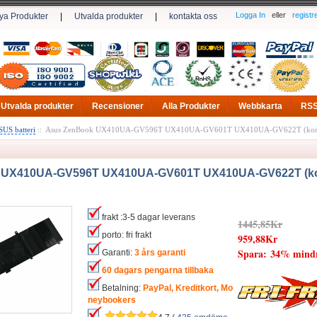
Logga In
eller
registr
ya Produkter
|
Utvalda produkter
|
kontakta oss
Utvalda produkter
Recensioner
Alla Produkter
Webbkarta
RS
US batteri
:: Asus ZenBook UX410UA-GV596T UX410UA-GV601T UX410UA-GV622T (kompat
UX410UA-GV596T UX410UA-GV601T UX410UA-GV622T (kom
frakt :3-5 dagar leverans
1445,85Kr
porto: fri frakt
959,88Kr
Spara: 34% mind
Garanti:
3 års garanti
60 dagars pengarna tillbaka
Betalning:
PayPal, Kreditkort, Mo
neybookers