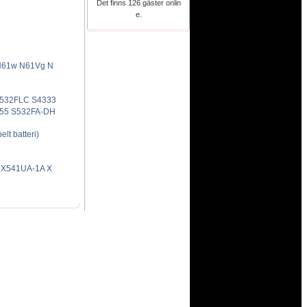
Det finns 126 gäster onlin
e.
N61w N61Vg N
X532FLC S4333
55 S532FA-DH
t batteri)
 X541UA-1A X