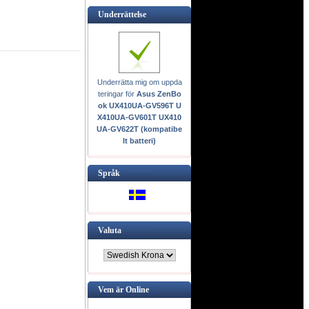
Underrättelse
Underrätta mig om uppda
teringar för
Asus ZenBo
ok UX410UA-GV596T U
X410UA-GV601T UX410
UA-GV622T (kompatibe
lt batteri)
Språk
Valuta
Vem är Online