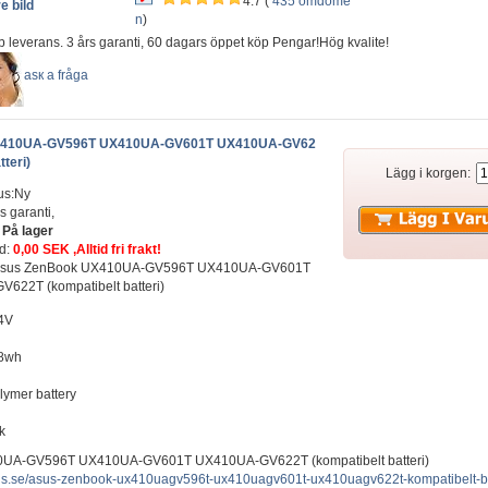
4.7 (
435 omdöme
e bild
n
)
b leverans. 3 års garanti, 60 dagars öppet köp Pengar!Hög kvalite!
аsк а fråga
X410UA-GV596T UX410UA-GV601T UX410UA-GV62
tteri)
Lägg i korgen:
us:Ny
s garanti,
:
På lager
ad:
0,00 SEK ,Alltid fri frakt!
t: Asus ZenBook UX410UA-GV596T UX410UA-GV601T
622T (kompatibelt batteri)
.4V
48wh
olymer battery
ck
UA-GV596T UX410UA-GV601T UX410UA-GV622T (kompatibelt batteri)
plus.se/asus-zenbook-ux410uagv596t-ux410uagv601t-ux410uagv622t-kompatibelt-ba