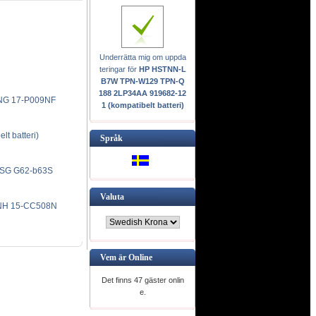
Underrätta mig om uppda
teringar för
HP HSTNN-L
B7W TPN-W129 TPN-Q
188 2LP34AA 919682-12
NG 17-P009NF
1 (kompatibelt batteri)
t batteri)
Språk
SG G62-b63S
Valuta
8NH 15-CC508N
Vem är Online
Det finns 47 gäster onlin
e.