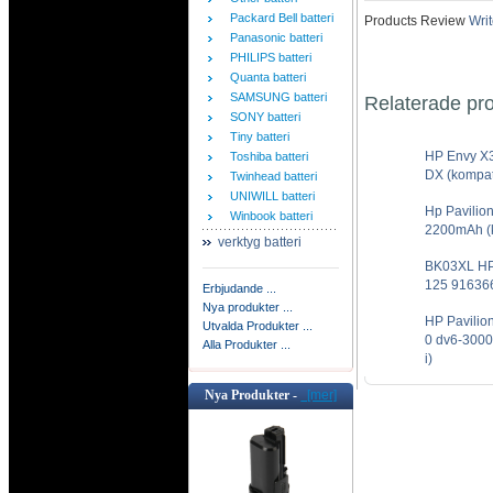
Packard Bell batteri
Products Review
Writ
Panasonic batteri
PHILIPS batteri
Quanta batteri
SAMSUNG batteri
Relaterade pr
SONY batteri
Tiny batteri
HP Envy X
Toshiba batteri
DX (kompati
Twinhead batteri
UNIWILL batteri
Hp Pavilio
Winbook batteri
2200mAh (k
verktyg batteri
BK03XL HP
125 916366
Erbjudande ...
Nya produkter ...
HP Pavilio
Utvalda Produkter ...
0 dv6-3000
Alla Produkter ...
i)
Nya Produkter -
[mer]