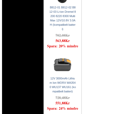
B812-01 B812-02 B8
12-03 Li-ion Dremel 8
200 8220 8300 Multi
Max 12V/10.8V 3.0A
H (kompatibelt batter
i)
702,08Kr
563,88Kr
Spara: 20% mindre
12V 3000mAh Lithiu
m Ion WORX WA354
0 WU137 WU161 (ko
mpatibelt batteri)
728,48Kr
551,88Kr
Spara: 24% mindre