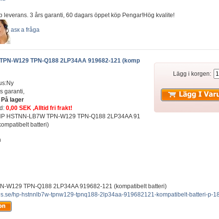
b leverans. 3 års garanti, 60 dagars öppet köp Pengar!Hög kvalite!
аsк а fråga
TPN-W129 TPN-Q188 2LP34AA 919682-121 (komp
Lägg i korgen:
us:Ny
s garanti,
:
På lager
ad:
0,00 SEK ,Alltid fri frakt!
t: HP HSTNN-LB7W TPN-W129 TPN-Q188 2LP34AA 91
ompatibelt batteri)
n
h
W129 TPN-Q188 2LP34AA 919682-121 (kompatibelt batteri)
lus.se/hp-hstnnlb7w-tpnw129-tpnq188-2lp34aa-919682121-kompatibelt-batteri-p-1