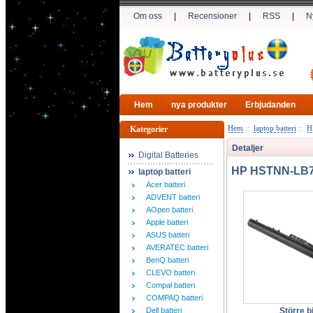
Om oss
|
Recensioner
|
RSS
|
N
Hem
nya produkter
Erbjudanden
Hem
::
laptop batteri
::
H
Kategorier
Detaljer
Digital Batteries
HP HSTNN-LB7W
laptop batteri
Acer batteri
ADVENT batteri
AOpen batteri
Apple batteri
ASUS batteri
AVERATEC batteri
BenQ batteri
CLEVO batteri
Compal batteri
COMPAQ batteri
Dell batteri
Större bi