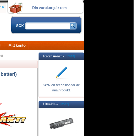
era
Din varukorg är tom
SÖK
S
Mitt konto
i)
Recensioner -
[mer]
atteri)
Skriv en recension för de
nna produkt.
e
Utvalda -
[mer]