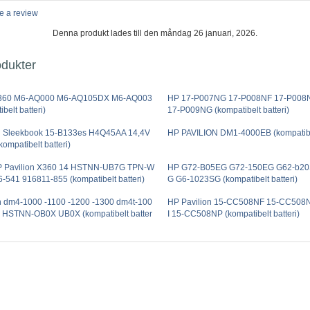
e a review
Denna produkt lades till den måndag 26 januari, 2026.
odukter
360 M6-AQ000 M6-AQ105DX M6-AQ003
HP 17-P007NG 17-P008NF 17-P008
belt batteri)
17-P009NG (kompatibelt batteri)
n Sleekbook 15-B133es H4Q45AA 14,4V
HP PAVILION DM1-4000EB (kompatibel
ompatibelt batteri)
 Pavilion X360 14 HSTNN-UB7G TPN-W
HP G72-B05EG G72-150EG G62-b20
-541 916811-855 (kompatibelt batteri)
G G6-1023SG (kompatibelt batteri)
n dm4-1000 -1100 -1200 -1300 dm4t-100
HP Pavilion 15-CC508NF 15-CC50
 HSTNN-OB0X UB0X (kompatibelt batter
I 15-CC508NP (kompatibelt batteri)