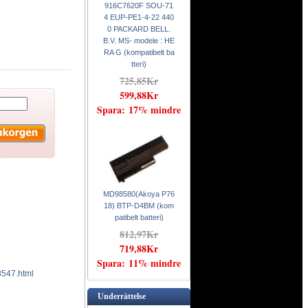
916C7620F SOU-71
4 EUP-PE1-4-22 440
0 PACKARD BELL.
B.V. MS- modele : HE
RA G (kompatibelt ba
tteri)
725,85Kr
599,88Kr
Spara: 17% mindre
MD98580(Akoya P76
18) BTP-D4BM (kom
patibelt batteri)
812,97Kr
719,88Kr
Spara: 11% mindre
8547.html
Underrättelse