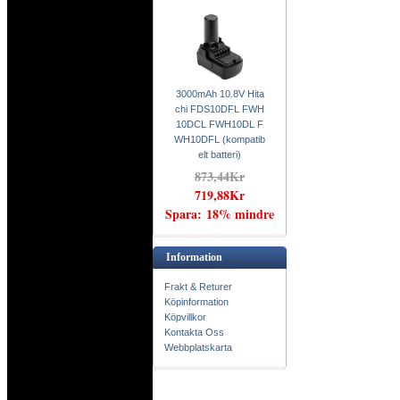
3000mAh 10.8V Hita
chi FDS10DFL FWH
10DCL FWH10DL F
WH10DFL (kompatib
elt batteri)
873,44Kr
719,88Kr
Spara: 18% mindre
Information
Frakt & Returer
Köpinformation
Köpvillkor
Kontakta Oss
Webbplatskarta