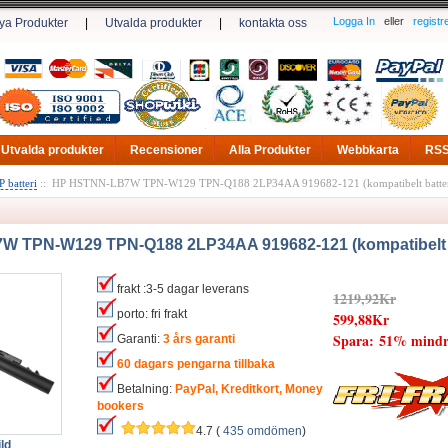
Logga In
eller
registr
ya Produkter
|
Utvalda produkter
|
kontakta oss
Utvalda produkter
Recensioner
Alla Produkter
Webbkarta
RS
P batteri
:: HP HSTNN-LB7W TPN-W129 TPN-Q188 2LP34AA 919682-121 (kompatibelt batter
 TPN-W129 TPN-Q188 2LP34AA 919682-121 (kompatibelt b
frakt :3-5 dagar leverans
1219,92Kr
porto: fri frakt
599,88Kr
Spara: 51% mindr
Garanti:
3 års garanti
60 dagars pengarna tillbaka
Betalning:
PayPal, Kreditkort, Money
bookers
4.7 (
435 omdömen
)
ld