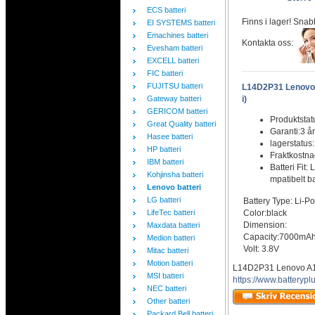
ECS batteri
Finns i lager! Snab
EI SYSTEMS batteri
Emachines batteri
Kontakta oss:
Evesham batteri
EXCELL batteri
FIC batteri
FUJITSU batteri
L14D2P31 Lenovo 
Gateway batteri
i)
GERICOM batteri
Produktstat
Great Quality batteri
Garanti:3 år
Hasee batteri
lagerstatus
HP batteri
Fraktkostn
IBM batteri
Batteri Fit
Kohjinsha batteri
mpatibelt ba
Lenovo batteri
LG batteri
Battery Type: Li-P
LifeTec batteri
Color:black
Dimension:
Maxdata batteri
Capacity:7000mA
Medion batteri
Volt: 3.8V
Mitac batteri
Motion batteri
L14D2P31 Lenovo A10
MSI batteri
https://www.batteryp
NEC batteri
Other batteri
Packard Bell batteri