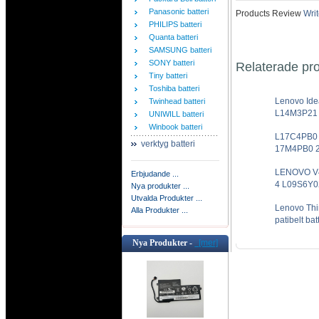
Panasonic batteri
Products Review
Writ
PHILIPS batteri
Quanta batteri
SAMSUNG batteri
SONY batteri
Relaterade pr
Tiny batteri
Toshiba batteri
Lenovo Ide
Twinhead batteri
L14M3P21 (
UNIWILL batteri
Winbook batteri
L17C4PB0 L
verktyg batteri
17M4PB0 2I
LENOVO V4
Erbjudande ...
4 L09S6Y02
Nya produkter ...
Utvalda Produkter ...
Lenovo Th
Alla Produkter ...
patibelt batt
Nya Produkter -
[mer]