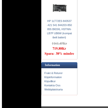
HP 1LT72ES 843537
-421 541 844203-850
855 BI03XL HSTNN-
LB7P UB6W (kompat
ibelt batteri)
1161,45Kr
719,88Kr
Spara: 38% mindre
Information
Frakt & Returer
Köpinformation
Köpvillkor
Kontakta Oss
Webbplatskarta