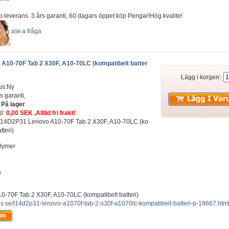
b leverans. 3 års garanti, 60 dagars öppet köp Pengar!Hög kvalite!
аsк а fråga
A10-70F Tab 2 X30F, A10-70LC (kompatibelt batter
Lägg i korgen:
us:Ny
s garanti,
:
På lager
ad:
0,00 SEK ,Alltid fri frakt!
: L14D2P31 Lenovo A10-70F Tab 2 X30F, A10-70LC (ko
tteri)
olymer
h
-70F Tab 2 X30F, A10-70LC (kompatibelt batteri)
lus.se/l14d2p31-lenovo-a1070f-tab-2-x30f-a1070lc-kompatibelt-batteri-p-19667.htm