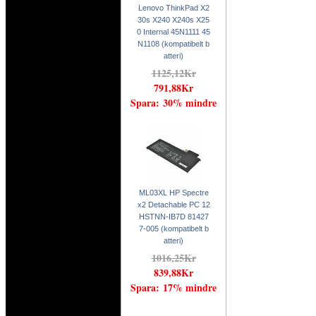
Lenovo ThinkPad X2
30s X240 X240s X25
0 Internal 45N1111 45
N1108 (kompatibelt b
atteri)
1125,12Kr
791,88Kr
Spara: 30% mindre
ML03XL HP Spectre
x2 Detachable PC 12
HSTNN-IB7D 81427
7-005 (kompatibelt b
atteri)
1016,25Kr
839,88Kr
Spara: 17% mindre