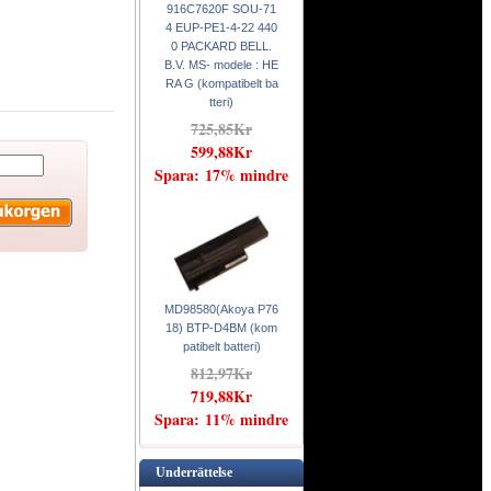
916C7620F SOU-71
4 EUP-PE1-4-22 440
0 PACKARD BELL.
B.V. MS- modele : HE
RA G (kompatibelt ba
tteri)
725,85Kr
599,88Kr
Spara: 17% mindre
MD98580(Akoya P76
18) BTP-D4BM (kom
patibelt batteri)
812,97Kr
719,88Kr
Spara: 11% mindre
l
Underrättelse