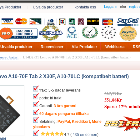
Logga In
eller
registr
ya Produkter
|
Utvalda produkter
|
kontakta oss
Utvalda produkter
Recensioner
Alla Produkter
Webbkarta
RS
enovo batteri
:: L14D2P31 Lenovo A10-70F Tab 2 X30F, A10-70LC (kompatibelt batteri)
o A10-70F Tab 2 X30F, A10-70LC (kompatibelt batteri)
frakt :3-5 dagar leverans
667,77Kr
porto: fri frakt
551,88Kr
Spara: 17% mind
Garanti:
3 års garanti
60 dagars pengarna tillbaka
Betalning:
PayPal, Kreditkort, Mone
ybookers
4.7 (
435 omdömen
)
bild