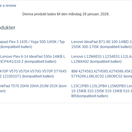
e a review
Denna produkt lades till den måndag 26 januari, 2026.
odukter
apad Flex 3 1435 / Yoga 500-14ISK / Typ
Lenovo IdeaPad B71-80 100-14IBD 1
kompatibelt batteri)
15ISK 300-17ISK (kompatibelt batteri)
enovo Flex 6-14 IdeaPad 530s-14IKB L
Lenovo L12M4E01 L12S4E01 L12L4
CP4/41/110-2 (kompatibelt batteri)
L12M4A02 (kompatibelt batteri)
70P V570 V570A V570G V570P 57Y645
IBM 42T4583,42T4585,42T4586,45K
 121001071 (kompatibelt batteri)
57Y6266,L08L6C02 L08O6C02 (kompat
inkPad T570 20H9 20HA 20JW 20JX (kom
L15C2PB5 L15L2PB4 L15M2PB3 Len
eri)
10-15IKB 310-15ISK 510-15IKB 510-
BR(kompatibelt batteri)