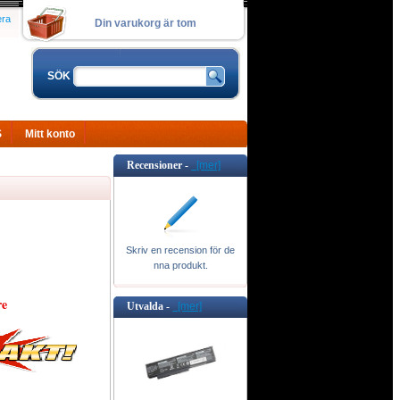
era
Din varukorg är tom
SÖK
S
Mitt konto
Recensioner -
[mer]
Skriv en recension för de
nna produkt.
re
Utvalda -
[mer]