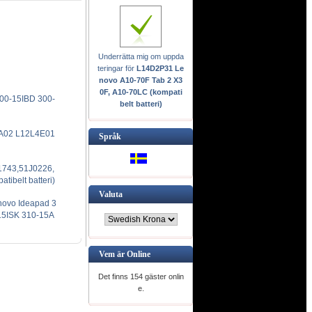
Underrätta mig om uppda
teringar för
L14D2P31 Le
novo A10-70F Tab 2 X3
0F, A10-70LC (kompati
00-15IBD 300-
belt batteri)
A02 L12L4E01
Språk
1743,51J0226,
ibelt batteri)
Valuta
ovo Ideapad 3
15ISK 310-15A
Vem är Online
Det finns 154 gäster onlin
e.