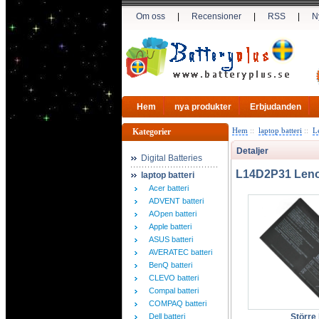
Om oss
|
Recensioner
|
RSS
|
N
Hem
nya produkter
Erbjudanden
Hem
::
laptop batteri
::
L
Kategorier
Detaljer
Digital Batteries
L14D2P31 Lenov
laptop batteri
Acer batteri
ADVENT batteri
AOpen batteri
Apple batteri
ASUS batteri
AVERATEC batteri
BenQ batteri
CLEVO batteri
Compal batteri
COMPAQ batteri
Dell batteri
Större 