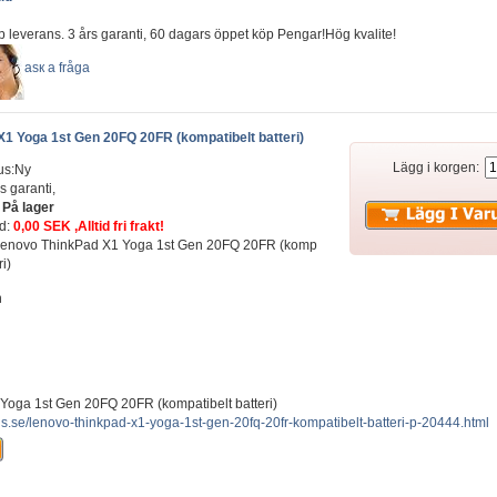
b leverans. 3 års garanti, 60 dagars öppet köp Pengar!Hög kvalite!
аsк а fråga
1 Yoga 1st Gen 20FQ 20FR (kompatibelt batteri)
Lägg i korgen:
us:Ny
s garanti,
:
På lager
ad:
0,00 SEK ,Alltid fri frakt!
t: Lenovo ThinkPad X1 Yoga 1st Gen 20FQ 20FR (komp
ri)
n
oga 1st Gen 20FQ 20FR (kompatibelt batteri)
us.se/lenovo-thinkpad-x1-yoga-1st-gen-20fq-20fr-kompatibelt-batteri-p-20444.html