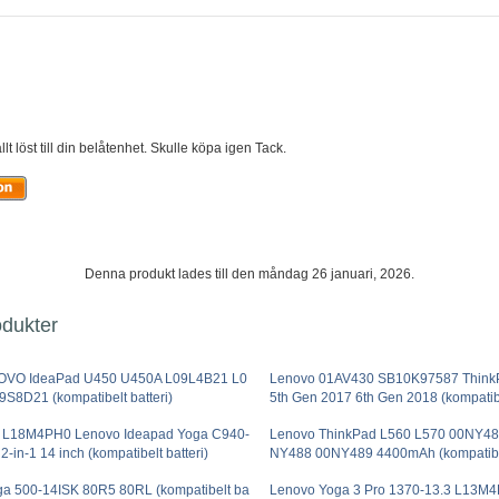
t löst till din belåtenhet. Skulle köpa igen Tack.
Denna produkt lades till den måndag 26 januari, 2026.
odukter
OVO IdeaPad U450 U450A L09L4B21 L0
Lenovo 01AV430 SB10K97587 Think
S8D21 (kompatibelt batteri)
5th Gen 2017 6th Gen 2018 (kompatibe
L18M4PH0 Lenovo Ideapad Yoga C940-
Lenovo ThinkPad L560 L570 00NY4
2-in-1 14 inch (kompatibelt batteri)
NY488 00NY489 4400mAh (kompatibelt
a 500-14ISK 80R5 80RL (kompatibelt ba
Lenovo Yoga 3 Pro 1370-13.3 L13M4