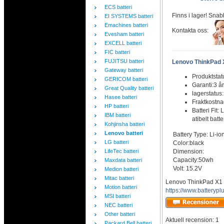
ECS batteri
Finns i lager! Snab
EI SYSTEMS batteri
Emachines batteri
Kontakta oss:
Evesham batteri
EXCELL batteri
FIC batteri
FUJITSU batteri
Lenovo ThinkPad X
Gateway batteri
Produktstat
GERICOM batteri
Garanti:3 år
Great Quality batteri
lagerstatus
Hasee batteri
Fraktkostn
HP batteri
Batteri Fi
IBM batteri
atibelt batte
Kohjinsha batteri
Lenovo batteri
Battery Type: Li-io
LG batteri
Color:black
LifeTec batteri
Dimension:
Capacity:50wh
Maxdata batteri
Volt: 15.2V
Medion batteri
Mitac batteri
Lenovo ThinkPad X1 Y
Motion batteri
https://www.batterypl
MSI batteri
NEC batteri
Other batteri
Aktuell recension: 1
Packard Bell batteri