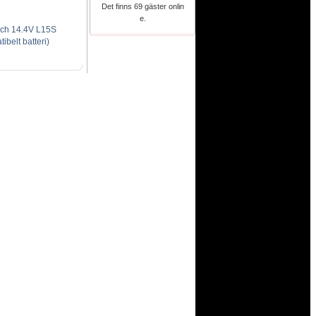
Det finns 69 gäster onlin
e.
ch 14.4V L15S
elt batteri)