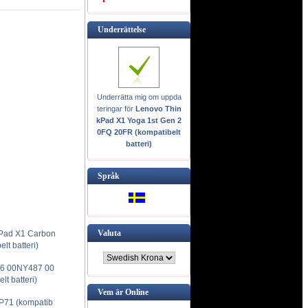
Underrättelse
Underrätta mig om uppda
teringar för
Lenovo Thin
kPad X1 Yoga 1st Gen 2
0FQ 20FR (kompatibelt
batteri)
Språk
Valuta
Pad X1 Carbon
lt batteri)
86 00NY487 00
 batteri)
Vem är Online
P71 (kompatib