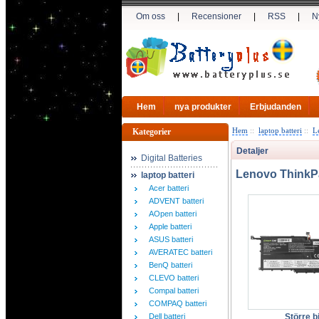
Om oss
|
Recensioner
|
RSS
|
N
Hem
nya produkter
Erbjudanden
Hem
::
laptop batteri
::
L
Kategorier
Detaljer
Digital Batteries
Lenovo ThinkPa
laptop batteri
Acer batteri
ADVENT batteri
AOpen batteri
Apple batteri
ASUS batteri
AVERATEC batteri
BenQ batteri
CLEVO batteri
Compal batteri
COMPAQ batteri
Dell batteri
Större bi