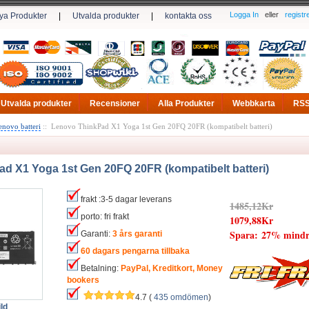
Logga In
eller
registr
ya Produkter
|
Utvalda produkter
|
kontakta oss
Utvalda produkter
Recensioner
Alla Produkter
Webbkarta
RS
enovo batteri
:: Lenovo ThinkPad X1 Yoga 1st Gen 20FQ 20FR (kompatibelt batteri)
d X1 Yoga 1st Gen 20FQ 20FR (kompatibelt batteri)
frakt :3-5 dagar leverans
1485,12Kr
porto: fri frakt
1079,88Kr
Spara: 27% mindr
Garanti:
3 års garanti
60 dagars pengarna tillbaka
Betalning:
PayPal, Kreditkort, Money
bookers
4.7 (
435 omdömen
)
ld