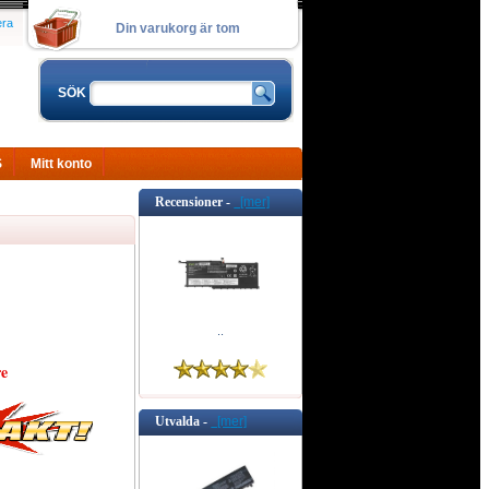
era
Din varukorg är tom
SÖK
S
Mitt konto
Recensioner -
[mer]
..
e
Utvalda -
[mer]