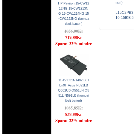
tteri)
HP Pavilion 15-CW12
12NG 15-CW1213N
L15C2PB3 
G 15-CW1214NG 15
10-15IKB 51
-CW1222NG (kompa
tibelt batteri)
1056,00Kr
719,88Kr
Spara: 32% mindre
11.4V B31N1402 B31
Bn9H Asus N591LB
Q552UB Q551LN Q5
51L N591LB (kompat
ibelt batteri)
1085,85Kr
839,88Kr
Spara: 23% mindre