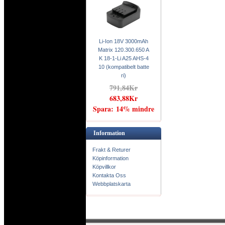
Li-Ion 18V 3000mAh
Matrix 120.300.650 A
K 18-1-Li A25 AHS-4
10 (kompatibelt batte
ri)
791,84Kr
683,88Kr
Spara: 14% mindre
Information
Frakt & Returer
Köpinformation
Köpvillkor
Kontakta Oss
Webbplatskarta