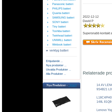
Panasonic batteri
PHILIPS batteri
Quanta batteri
2022-12-12
SAMSUNG batteri
David P
SONY batteri
Tiny batteri
Toshiba batteri
Supersnabb kontakt all
Twinhead batteri
UNIWILL batteri
Winbook batteri
verktyg batteri
Erbjudande ...
Nya produkter ...
Utvalda Produkter ...
Relaterade pr
Alla Produkter ...
14.4V LEN
Nya Produkter -
[mer]
9S4B21 L09
L18C4PH0 
14IIL 81Q9 
Lenovo Yog