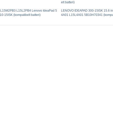
elt batteri)
L15M2PB3 L15L2PB4 Lenovo IdeaPad 5
LENOVO IDEAPAD 300-15ISK 15.6 in
0-15ISK (kompatibelt batteri)
4A01 L15L4A01 5B10H70341 (kompatib