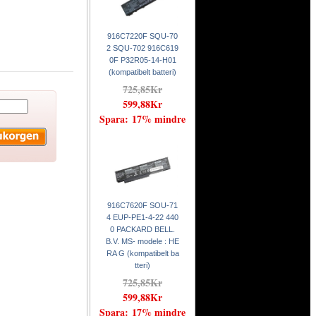
916C7220F SQU-70
2 SQU-702 916C619
0F P32R05-14-H01
(kompatibelt batteri)
725,85Kr
599,88Kr
Spara: 17% mindre
916C7620F SOU-71
4 EUP-PE1-4-22 440
0 PACKARD BELL.
B.V. MS- modele : HE
RA G (kompatibelt ba
tteri)
725,85Kr
599,88Kr
Spara: 17% mindre