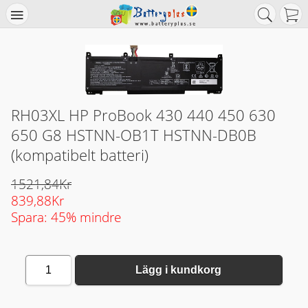
RH03XL HP ProBook 430 440 450 630
650 G8 HSTNN-OB1T HSTNN-DB0B
(kompatibelt batteri)
1521,84Kr
839,88Kr
Spara: 45% mindre
1
Lägg i kundkorg