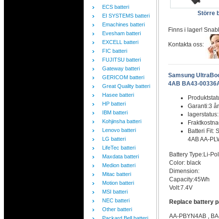
ECS batteri
Större b
EI SYSTEMS batteri
Emachines batteri
Finns i lager! Snab
Evesham batteri
EXCELL batteri
Kontakta oss:
FIC batteri
FUJITSU batteri
Gateway batteri
Samsung UltraB
GERICOM batteri
4AB BA43-00336A (
Great Quality batteri
Hasee batteri
Produktstat
HP batteri
Garanti:3 år
IBM batteri
lagerstatus
Kohjinsha batteri
Fraktkostn
Lenovo batteri
Batteri Fi
LG batteri
4AB AA-PLW
LifeTec batteri
Battery Type:Li-Po
Maxdata batteri
Color: black
Medion batteri
Dimension:
Mitac batteri
Capacity:45Wh
Motion batteri
Volt:7.4V
MSI batteri
NEC batteri
Replace battery 
Other batteri
AA-PBYN4AB , BA
Packard Bell batteri