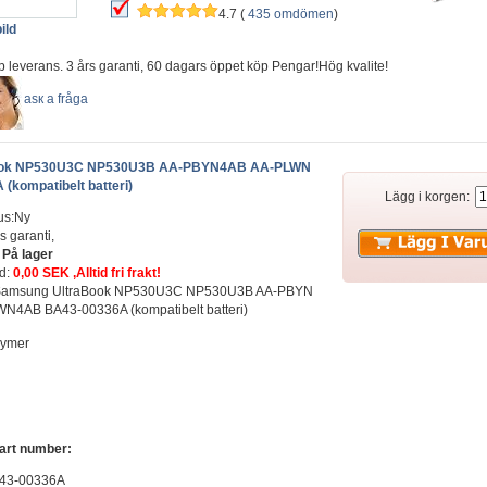
4.7 (
435 omdömen
)
ild
b leverans. 3 års garanti, 60 dagars öppet köp Pengar!Hög kvalite!
аsк а fråga
ook NP530U3C NP530U3B AA-PBYN4AB AA-PLWN
kompatibelt batteri)
Lägg i korgen:
us:Ny
s garanti,
:
På lager
ad:
0,00 SEK ,Alltid fri frakt!
t: Samsung UltraBook NP530U3C NP530U3B AA-PBYN
N4AB BA43-00336A (kompatibelt batteri)
lymer
part number:
43-00336A