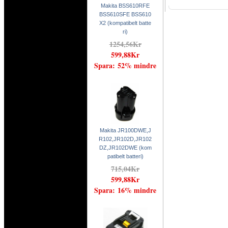
Makita BSS610RFE
BSS610SFE BSS610
X2 (kompatibelt batte
ri)
1254,56Kr
599,88Kr
Spara: 52% mindre
Makita JR100DWE,J
R102,JR102D,JR102
DZ,JR102DWE (kom
patibelt batteri)
715,04Kr
599,88Kr
Spara: 16% mindre