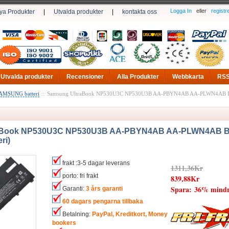
Logga In
eller
registr
ya Produkter
|
Utvalda produkter
|
kontakta oss
Utvalda produkter
Recensioner
Alla Produkter
Webbkarta
RS
AMSUNG batteri
:: Samsung UltraBook NP530U3C NP530U3B AA-PBYN4AB AA-PLWN4AB B
aBook NP530U3C NP530U3B AA-PBYN4AB AA-PLWN4AB BA
ri)
frakt :3-5 dagar leverans
1311,36Kr
porto: fri frakt
839,88Kr
Spara: 36% mind
Garanti:
3 års garanti
60 dagars pengarna tillbaka
Betalning:
PayPal, Kreditkort, Money
bookers