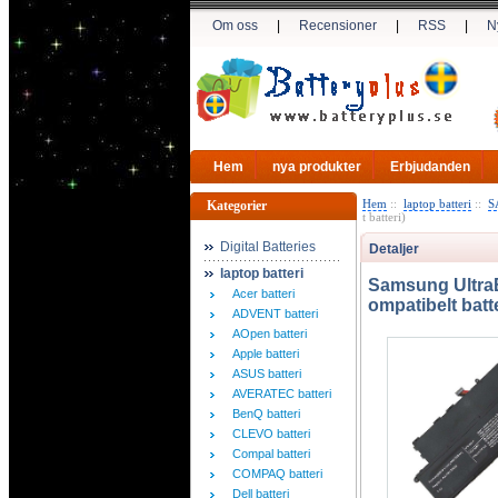
Om oss
|
Recensioner
|
RSS
|
N
Hem
nya produkter
Erbjudanden
Hem
::
laptop batteri
::
S
Kategorier
t batteri)
Digital Batteries
Detaljer
laptop batteri
Samsung Ultr
Acer batteri
ompatibelt batte
ADVENT batteri
AOpen batteri
Apple batteri
ASUS batteri
AVERATEC batteri
BenQ batteri
CLEVO batteri
Compal batteri
COMPAQ batteri
Dell batteri