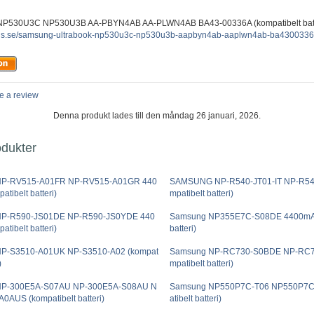
NP530U3C NP530U3B AA-PBYN4AB AA-PLWN4AB BA43-00336A (kompatibelt batt
plus.se/samsung-ultrabook-np530u3c-np530u3b-aapbyn4ab-aaplwn4ab-ba4300336a-
e a review
Denna produkt lades till den måndag 26 januari, 2026.
odukter
NP-RV515-A01FR NP-RV515-A01GR 440
SAMSUNG NP-R540-JT01-IT NP-R540
tibelt batteri)
mpatibelt batteri)
NP-R590-JS01DE NP-R590-JS0YDE 440
Samsung NP355E7C-S08DE 4400mAh
tibelt batteri)
batteri)
P-S3510-A01UK NP-S3510-A02 (kompat
Samsung NP-RC730-S0BDE NP-RC7
)
mpatibelt batteri)
NP-300E5A-S07AU NP-300E5A-S08AU N
Samsung NP550P7C-T06 NP550P7C
0AUS (kompatibelt batteri)
atibelt batteri)