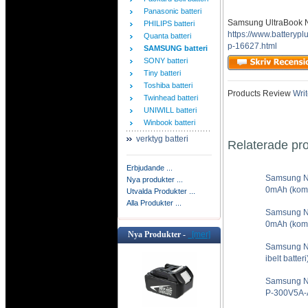
Panasonic batteri
Samsung UltraBook 
PHILIPS batteri
https://www.battery
Quanta batteri
p-16627.html
SAMSUNG batteri
SONY batteri
Tiny batteri
Toshiba batteri
Products Review
Writ
Twinhead batteri
UNIWILL batteri
Winbook batteri
verktyg batteri
Relaterade pr
Erbjudande ...
Samsung 
Nya produkter ...
0mAh (kompa
Utvalda Produkter ...
Alla Produkter ...
Samsung 
0mAh (kompa
Nya Produkter -
[mer]
Samsung N
ibelt batteri
Samsung 
P-300V5A-A