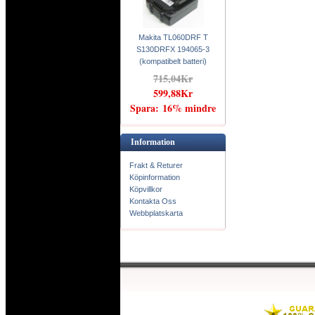
Makita TL060DRF T
S130DRFX 194065-3
(kompatibelt batteri)
715,04Kr
599,88Kr
Spara: 16% mindre
Information
Frakt & Returer
Köpinformation
Köpvillkor
Kontakta Oss
Webbplatskarta