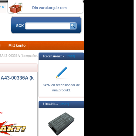
era
Din varukorg är tom
SÖK
S
Mitt konto
A43-00336A (kompatibel
Recensioner -
[mer]
43-00336A (k
Skriv en recension för de
nna produkt.
Utvalda -
[mer]
re