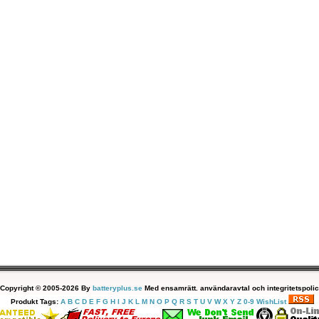
Copyright © 2005-2026 By
batteryplus.se
Med ensamrätt. användaravtal och integritetspolic
Produkt Tags:
A
B
C
D
E
F
G
H
I
J
K
L
M
N
O
P
Q
R
S
T
U
V
W
X
Y
Z
0-9
WishList