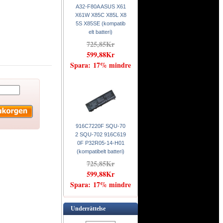
A32-F80A ASUS X61
X61W X85C X85L X8
5S X85SE (kompatib
elt batteri)
725,85Kr
599,88Kr
Spara: 17% mindre
916C7220F SQU-70
2 SQU-702 916C619
0F P32R05-14-H01
(kompatibelt batteri)
725,85Kr
599,88Kr
Spara: 17% mindre
Underrättelse