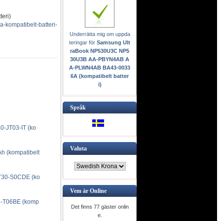
eri)
kompatibelt-batteri-
Underrätta mig om uppda
teringar för
Samsung Ult
raBook NP530U3C NP5
30U3B AA-PBYN4AB A
A-PLWN4AB BA43-0033
6A (kompatibelt batter
i)
Språk
-JT03-IT (ko
Valuta
 (kompatibelt
30-S0CDE (ko
Vem är Online
-T06BE (komp
Det finns 77 gäster onlin
e.